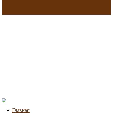
В исторических зданиях МГУ на Моховой в Москве началась
реставрация
Новости
недвижимости
Главная