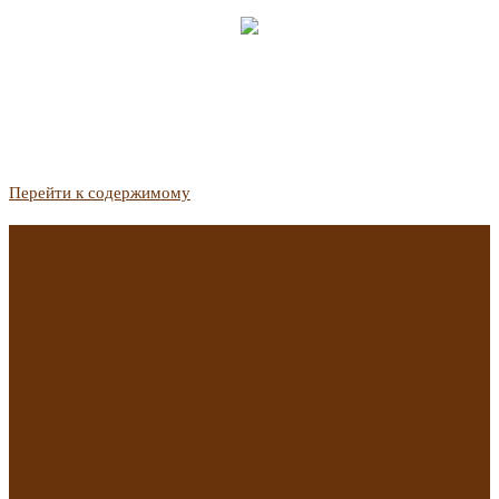
Перейти к содержимому
Госдума приняла закон о защите жильцов, отказавшихся от
приватизации
Список городов с семейной ипотекой на вторичку изменили.
Что в него вошло
Самые важные новости из телеграм-канала «РБК
Недвижимость»
Минстрой предложил увеличить плату за воду в 2 раза для
части россиян
Какая зарплата нужна, чтобы выдали ипотеку в
Екатеринбурге в 2025 году