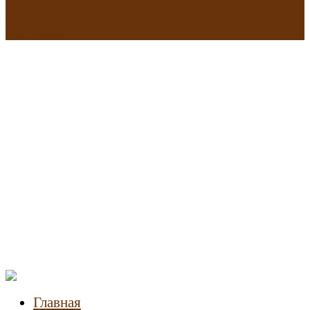
В исторических зданиях МГУ на Моховой в Москве началась
реставрация
Новости
недвижимости
Главная