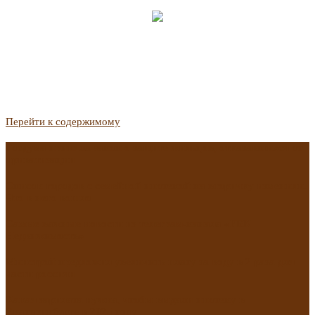
Перейти к содержимому
Госдума приняла закон о защите жильцов, отказавшихся от
приватизации
Список городов с семейной ипотекой на вторичку изменили.
Что в него вошло
Самые важные новости из телеграм-канала «РБК
Недвижимость»
Минстрой предложил увеличить плату за воду в 2 раза для
части россиян
Какая зарплата нужна, чтобы выдали ипотеку в
Екатеринбурге в 2025 году