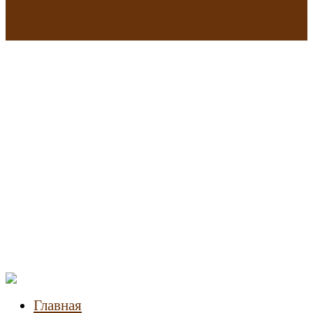
В исторических зданиях МГУ на Моховой в Москве началась
реставрация
Новости
недвижимости
Главная