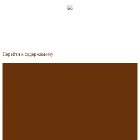
Перейти к содержимому
Госдума приняла закон о защите жильцов, отказавшихся от
приватизации
Список городов с семейной ипотекой на вторичку изменили.
Что в него вошло
Самые важные новости из телеграм-канала «РБК
Недвижимость»
Минстрой предложил увеличить плату за воду в 2 раза для
части россиян
Какая зарплата нужна, чтобы выдали ипотеку в
Екатеринбурге в 2025 году