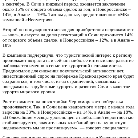
в сентябре. В Сочи в пиковый период ожидается заключение
около 15% от общего объема сделок за год, в Новороссийске –
14%, в Анапе — 19%. Таковы данные, предоставленные «МК»
компанией «Неометрия».
Второй по популярности месяц для приобретения недвижимости
— июль, в августе на долю регистраций в Сочи приходится 14%
от годового объема сделок, в Новороссийске – 12%, а в Анапе –
18%.
В компании подчеркнули, что туристический интерес к региону
продолжает возрастать и сейчас наиболее интенсивное развитие
наблюдается именно в сегменте курортной недвижимости.
Предпосылок для снижения покупательской активности нет,
инвестиционный спрос на побережье Краснодарского края будет
сохраняться, в том числе, из-за ограничений, связанных с
поездками на зарубежные курорты и развития Сочи в качестве
курорта мирового уровня.
Рост стоимости на новостройки Черноморского побережья
продолжается. Так, в Сочи цена квадратного метра с начала года
выросла на 33%, в Новороссийске – на 14%, в Анапе — на 18%.
«В ближайшие месяцы уровень цен с наибольшей вероятностью
стабилизируется, значительных колебаний цен на курортную
недвижимость мы не прогнозируем», — говорят специалисты.
Средняя стоимость квадратного метра жилья в Краснодарском