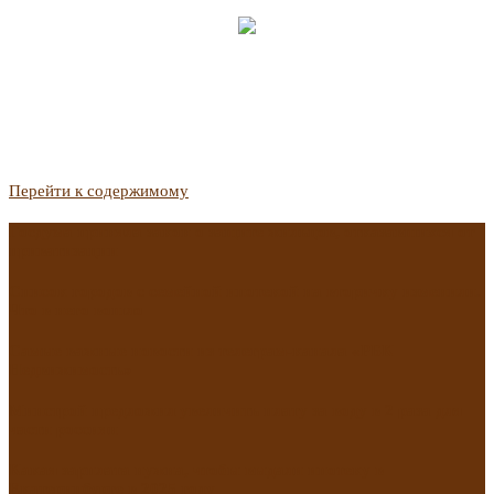
Перейти к содержимому
Госдума приняла закон о защите жильцов, отказавшихся от
приватизации
Список городов с семейной ипотекой на вторичку изменили.
Что в него вошло
Самые важные новости из телеграм-канала «РБК
Недвижимость»
Минстрой предложил увеличить плату за воду в 2 раза для
части россиян
Какая зарплата нужна, чтобы выдали ипотеку в
Екатеринбурге в 2025 году