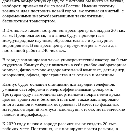
добавить комфортную среду, то с острова бы никто не уезжал,
наоборот, приезжали бы со всей России. Именно поэтому
возникла идея построить новый город, экологически чистый, с
современными энергосберегающими технологиями,
беспилотным транспортом.
В Экополисе также построят конгресс-центр площадью 20 тыс.
кв. м. Предполагается, что в нем будут проводиться
международные научные, образовательные и культурные
мероприятия. В конгресс-центре предусмотрены места для
постоянной работы 240 человек.
В городе запланирован также университетский кластер на 9 тыс.
студентов. Кампус будет включать в себя учебно-лабораторные
корпуса, физкультурно-оздоровительный комплекс, дата-центр,
коворкинги, офисы, пространства для отдыха и магазины.
Кампус будет оснащен станциями для зарядки телефонов,
умными светофорами и энергоэффективными фонарями.
Тротуары будут вымощены спортивными покрытиями ярких
цветов, гранитом и бетонной плиткой, также запланировано
много газонов и «зеленых островков». В качестве фасадных
материалов зданий кампуса используют стекло, металлические
панели и медиафасады.
К 2030 году в новом городе рассчитывают создать 20 тыс.
рабочих мест. Постоянно, как планируют власти региона, в