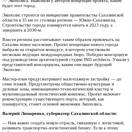
— Экополиса. Выяснили у авторов концепции проекта, каким
будет этот город
Экополис строится по инициативе правительства Сахалинской
области в 35 км от столицы региона — Южно-Сахалинска.
Строительство города планируется начать в 2023 году, а
завершить в 2030-м.
Власти региона рассчитывают таким образом привлекать на
Сахалин новое население. Проект концепции нового города
выбрали на открытом конкурсе, в котором участвовали
несколько ведущих международных бюро. Победил консорциум
под руководством архитектурной студии IND architects. Узнали у
представителей консорциума, каким они видят будущий
Экополис.
Мастер-план предусматривает малоэтажную застройку — до
семи этажей. Предусмотрены общественно-культурные и
деловые зоны, инновационно-технологический кластер и
мультимодальный логистический комплекс. Проект включает
реконструкцию существующего порта, который, как
планируется, станет основой экономики Экополиса.
Валерий Лимаренко, губернатор Сахалинской области:
— Нам важно создать новую отрасль, связанную с логистикой,
развивать транспортно-логистический бизнес. Если к этому