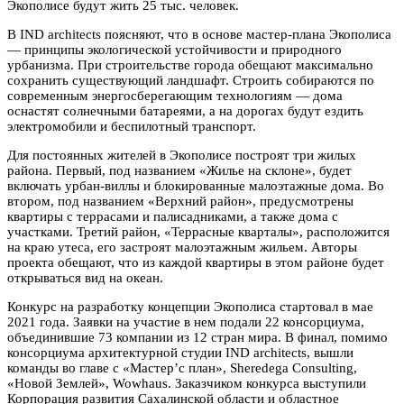
Экополисе будут жить 25 тыс. человек.
В IND architects поясняют, что в основе мастер-плана Экополиса
— принципы экологической устойчивости и природного
урбанизма. При строительстве города обещают максимально
сохранить существующий ландшафт. Строить собираются по
современным энергосберегающим технологиям — дома
оснастят солнечными батареями, а на дорогах будут ездить
электромобили и беспилотный транспорт.
Для постоянных жителей в Экополисе построят три жилых
района. Первый, под названием «Жилье на склоне», будет
включать урбан-виллы и блокированные малоэтажные дома. Во
втором, под названием «Верхний район», предусмотрены
квартиры с террасами и палисадниками, а также дома с
участками. Третий район, «Террасные кварталы», расположится
на краю утеса, его застроят малоэтажным жильем. Авторы
проекта обещают, что из каждой квартиры в этом районе будет
открываться вид на океан.
Конкурс на разработку концепции Экополиса стартовал в мае
2021 года. Заявки на участие в нем подали 22 консорциума,
объединившие 73 компании из 12 стран мира. В финал, помимо
консорциума архитектурной студии IND architects, вышли
команды во главе с «Мастер’c план», Sheredega Consulting,
«Новой Землей», Wowhaus. Заказчиком конкурса выступили
Корпорация развития Сахалинской области и областное