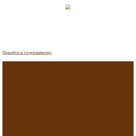
Перейти к содержимому
Госдума приняла закон о защите жильцов, отказавшихся от
приватизации
Список городов с семейной ипотекой на вторичку изменили.
Что в него вошло
Самые важные новости из телеграм-канала «РБК
Недвижимость»
Минстрой предложил увеличить плату за воду в 2 раза для
части россиян
Какая зарплата нужна, чтобы выдали ипотеку в
Екатеринбурге в 2025 году