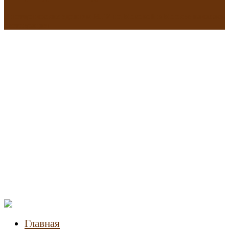
В исторических зданиях МГУ на Моховой в Москве началась
реставрация
Новости
недвижимости
Главная