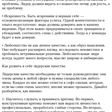
проблемы. Лидер должен видеть в сложностях почву для роста, а
не проблему.
• Искренность. Быть искренним и верным себе —
основополагающие факторы успеха. Одной компетентности и
опыта недостаточно: люди должны доверять вам и вашему
видению. При этом важно придерживаться своих принципов и
убеждений, соотносить слова с действиями. Тогда и у команды
будет к вам доверие.
• Любопытство не как личное качество, а как образ мышления.
Оно побуждает расширять взгляд, исследовать неизвестное и
пробовать нетривиальные решения. Любознательные люди
всегда задают много вопросов, мыслят широко и амбициозно.
Как развить в себе лидерские качества
Лидерские качества необходимы не только руководителям: они
очень ценны в любой сфере и нужны специалистам любого
звена. Каждое из них можно отнести к софт-скилам, которые,
если вы сами очень захотите, вполне можно прокачать. Давайте
разберёмся, как именно:
1. Научитесь слушать и принимать критику. Во-первых,
конструктивная критика поможет вам вырасти личностно и
профессионально, проработать слабые стороны. Во-вторых,
умение принимать ошибки и работать над ними — это то, что