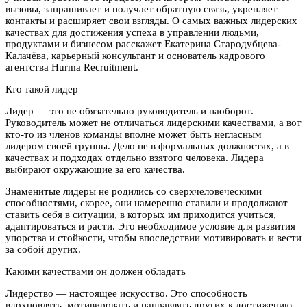
вызовы, запрашивает и получает обратную связь, укрепляет
контакты и расширяет свои взгляды. О самых важных лидерских
качествах для достижения успеха в управлении людьми,
продуктами и бизнесом расскажет Екатерина Стародубцева-
Калачёва, карьерный консультант и основатель кадрового
агентства Hurma Recruitment.
Кто такой лидер
Лидер — это не обязательно руководитель и наоборот.
Руководитель может не отличаться лидерскими качествами, а вот
кто-то из членов команды вполне может быть негласным
лидером своей группы. Дело не в формальных должностях, а в
качествах и подходах отдельно взятого человека. Лидера
выбирают окружающие за его качества.
Знаменитые лидеры не родились со сверхчеловеческими
способностями, скорее, они намеренно ставили и продолжают
ставить себя в ситуации, в которых им приходится учиться,
адаптироваться и расти. Это необходимое условие для развития
упорства и стойкости, чтобы впоследствии мотивировать и вести
за собой других.
Какими качествами он должен обладать
Лидерство — настоящее искусство. Это способность
вдохновлять, мотивировать и направлять других к достижению