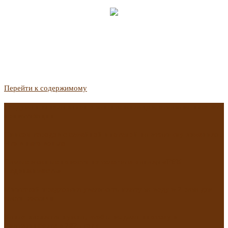
Перейти к содержимому
Госдума приняла закон о защите жильцов, отказавшихся от
приватизации
Список городов с семейной ипотекой на вторичку изменили.
Что в него вошло
Самые важные новости из телеграм-канала «РБК
Недвижимость»
Минстрой предложил увеличить плату за воду в 2 раза для
части россиян
Какая зарплата нужна, чтобы выдали ипотеку в
Екатеринбурге в 2025 году