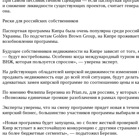
При самом пессимистичном сценарии — если паспортная программ
и снижение ликвидности существующих проектов, считает генера
она.
Риски для российских собственников
Паспортная программа Кипра была очень популярна среди российс
Украины. По подсчетам Golden Brown Group, на Кипре проживает 
возобновлении программы.
Будущее собственников недвижимости на Кипре зависит от того, 
— будут востребованы. Особенно когда международный туризм вно
ВНЖ, которая пользуется спросом», — уверена эксперт.
На действующих обладателей кипрской недвижимости изменения вр
продавать недвижимость еще до всей этой ситуации, будут делать 
адекватных замен кипрской программе по соотношению цены и ка
По мнению Филиппа Березина из Prian.ru, для россиян, у которых
«Возможны единичные громкие разоблачения в рамках программы, 
Эксперты уверены, что на смену программе придет новая в течени
кипрский бизнес, большинство участников программы выбирали и
«Новая программа будет запущена, но с более жесткой проверкой 
Кипр вступает в жесточайшую конкуренцию с другими странами н
на более бюджетные сегменты», — подытожил Березин.