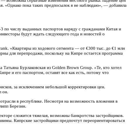
и — возможны серьезные изменения местного рынка: падение цен
я. «Однако пока таких предпосылок я не наблюдаю», — добавила
-3 по числу выданных паспортов наряду с гражданами Китая и
инвесторы будут ждать следующего года и новостей о
rank. «Квартиры из ходового сегмента — от €300 тыс. до €1 млн
ярны для перепродажи, поскольку на Кипре остается программа
 Татьяна Бурлаковская из Golden Brown Group. «Те, кто хотел
ипре и его паспортом, оставят все как есть, потому что
рисков, за исключением небольшой корректировки цен.
 он.
йотрасли в республике. Несмотря на возможность вложения в
липп Березин.
секторе сложится тяжелая, возможны банкротства застройщиков.
ставимы. Кипрские застройщики предпочтут переориентироваться