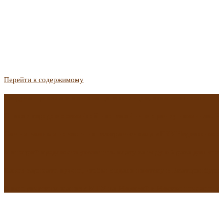
Перейти к содержимому
Госдума приняла закон о защите жильцов, отказавшихся от 
Список городов с семейной ипотекой на вторичку изменили. 
Самые важные новости из телеграм-канала «РБК Недвижимо
Минстрой предложил увеличить плату за воду в 2 раза для час
Какая зарплата нужна, чтобы выдали ипотеку в Екатеринбурге
В исторических зданиях МГУ на Моховой в Москве началась 