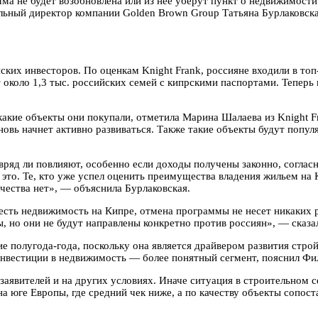
а не будет возобновлена или из нее уберут пункт о недвижимост
льный директор компании Golden Brown Group Татьяна Бурлаковска
ких инвесторов. По оценкам Knight Frank, россияне входили в топ
около 1,3 тыс. российских семей с кипрскими паспортами. Теперь 
какие объекты они покупали, отметила Марина Шалаева из Knight F
вь начнет активно развиваться. Также такие объекты будут попул
яд ли повлияют, особенно если доходы получены законно, согласна
это. Те, кто уже успел оценить преимущества владения жильем на К
чества нет», — объяснила Бурлаковская.
 есть недвижимость на Кипре, отмена программы не несет никаких 
но они не будут направлены конкретно против россиян», — сказал
е полугода-года, поскольку она является драйвером развития стро
нвестиции в недвижимость — более понятный сегмент, пояснил Фи
заявителей и на других условиях. Иначе ситуация в строительном 
а юге Европы, где средний чек ниже, а по качеству объекты сопо