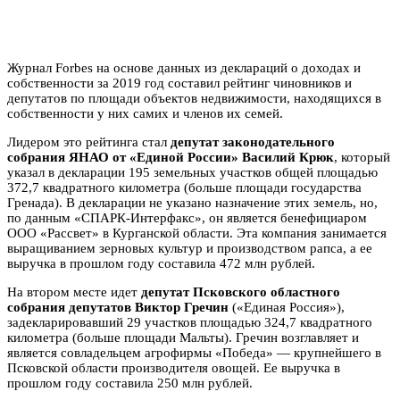
Журнал Forbes на основе данных из деклараций о доходах и
собственности за 2019 год составил рейтинг чиновников и
депутатов по площади объектов недвижимости, находящихся в
собственности у них самих и членов их семей.
Лидером это рейтинга стал
депутат законодательного
собрания ЯНАО от «Единой России» Василий Крюк
, который
указал в декларации 195 земельных участков общей площадью
372,7 квадратного километра (больше площади государства
Гренада). В декларации не указано назначение этих земель, но,
по данным «СПАРК-Интерфакс», он является бенефициаром
ООО «Рассвет» в Курганской области. Эта компания занимается
выращиванием зерновых культур и производством рапса, а ее
выручка в прошлом году составила 472 млн рублей.
На втором месте идет
депутат Псковского областного
собрания депутатов Виктор Гречин
(«Единая Россия»),
задекларировавший 29 участков площадью 324,7 квадратного
километра (больше площади Мальты). Гречин возглавляет и
является совладельцем агрофирмы «Победа» — крупнейшего в
Псковской области производителя овощей. Ее выручка в
прошлом году составила 250 млн рублей.