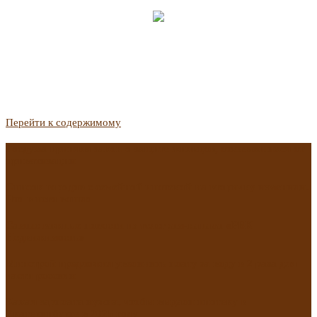
Перейти к содержимому
Госдума приняла закон о защите жильцов, отказавшихся от
приватизации
Список городов с семейной ипотекой на вторичку изменили.
Что в него вошло
Самые важные новости из телеграм-канала «РБК
Недвижимость»
Минстрой предложил увеличить плату за воду в 2 раза для
части россиян
Какая зарплата нужна, чтобы выдали ипотеку в
Екатеринбурге в 2025 году