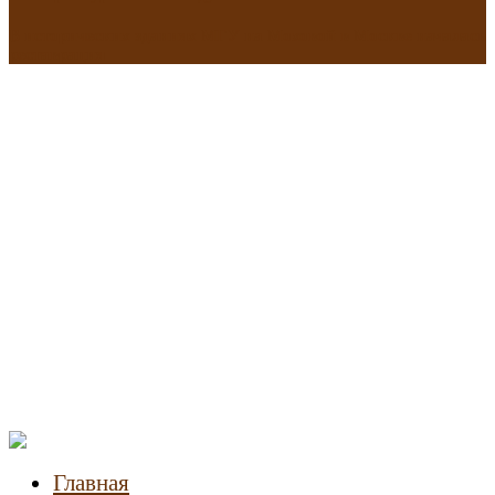
В исторических зданиях МГУ на Моховой в Москве началась
реставрация
Новости
недвижимости
Главная