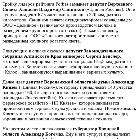
Тройку лидеров рейтинга Forbes замыкает
депутат Верховного
Совета Хакасии Владимир Санников
(«Единая Россия»). Он и
супруга владеют 67 участками площадью 220 квадратных
километров. Санников является гендиректором и совладельцем
ООО «Целинное» (занимается производством молока и
разведением крупного рогатого скота). Также Санникову
принадлежит ООО «Сонское», которое также занимается
разведением крупного рогатого скота.
Следующим в списке оказался
депутат Законодательного
собрания Алтайского Края единоросс Сергей Бенслер
,
который задекларировал участки площадью 175,5 квадратного
километра. Бенслер возглавляет агропромышленную компанию
«Колос», занимающуюся выращиванием зерновых культур.
Далее идет
депутат Воронежской областной думы Александр
Князев
(«Единая Россия»), которому принадлежат 143 участка
площадью 160,3 квадратного километра (сопоставимо с
площадью Лихтенштейна). Князев возглавляет крестьянско-
фермерское хозяйство «ИП Князев», которое занимается
производством зерновых культур, мяса и молока. Помимо земли,
Князеву и его супруге принадлежат зернохранилища, склады,
коровники и различная сельскохозяйственная техника.
На шестом месте списка оказался
губернатор Брянской
области Александр Богомаз
. Ему и его супруге принадлежат