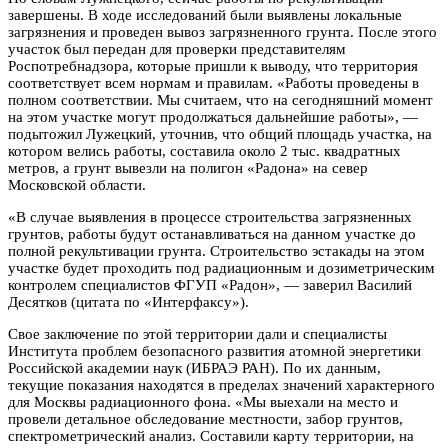
завершены. В ходе исследований были выявлены локальные
загрязнения и проведен вывоз загрязненного грунта. После этого
участок был передан для проверки представителям
Роспотребнадзора, которые пришли к выводу, что территория
соответствует всем нормам и правилам. «Работы проведены в
полном соответствии. Мы считаем, что на сегодняшний момент
на этом участке могут продолжаться дальнейшие работы», —
подытожил Лужецкий, уточнив, что общий площадь участка, на
котором велись работы, составила около 2 тыс. квадратных
метров, а грунт вывезли на полигон «Радона» на север
Московской области.
«В случае выявления в процессе строительства загрязненных
грунтов, работы будут останавливаться на данном участке до
полной рекультивации грунта. Строительство эстакады на этом
участке будет проходить под радиационным и дозиметрическим
контролем специалистов ФГУП «Радон», — заверил Василий
Десятков (цитата по «Интерфаксу»).
Свое заключение по этой территории дали и специалисты
Института проблем безопасного развития атомной энергетики
Российской академии наук (ИБРАЭ РАН). По их данным,
текущие показания находятся в пределах значений характерного
для Москвы радиационного фона. «Мы выехали на место и
провели детальное обследование местности, забор грунтов,
спектрометрический анализ. Составили карту территории, на