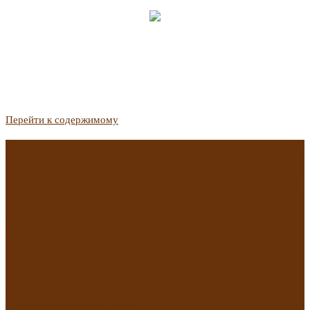
Перейти к содержимому
Госдума приняла закон о защите жильцов, отказавшихся от
приватизации
Список городов с семейной ипотекой на вторичку изменили.
Что в него вошло
Самые важные новости из телеграм-канала «РБК
Недвижимость»
Минстрой предложил увеличить плату за воду в 2 раза для
части россиян
Какая зарплата нужна, чтобы выдали ипотеку в
Екатеринбурге в 2025 году