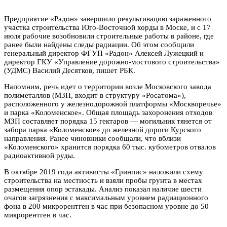
Предприятие «Радон» завершило рекультивацию зараженного
участка строительства Юго-Восточной хорды в Моске, и с 17
июля рабочие возобновили строительные работы в районе, где
ранее были найдены следы радиации. Об этом сообщили
генеральный директор ФГУП «Радон» Алексей Лужецкий и
директор ГКУ «Управление дорожно-мостового строительства»
(УДМС) Василий Десятков, пишет РБК.
Напомним, речь идет о территории возле Московского завода
полиметаллов (МЗП, входит в структуру «Росатома»),
расположенного у железнодорожной платформы «Москворечье»
и парка «Коломенское». Общая площадь захоронения отходов
МЗП составляет порядка 15 гектаров — могильник тянется от
забора парка «Коломенское» до железной дороги Курского
направления. Ранее чиновники сообщали, что вблизи
«Коломенского» хранится порядка 60 тыс. кубометров отвалов
радиоактивной руды.
В октябре 2019 года активисты «Гринпис» наложили схему
строительства на местность и взяли пробы грунта в местах
размещения опор эстакады. Анализ показал наличие шести
очагов загрязнения с максимальным уровнем радиационного
фона в 200 микрорентген в час при безопасном уровне до 50
микрорентген в час.