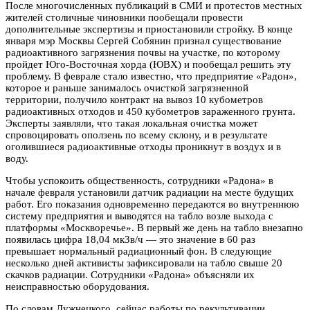
После многочисленных публикаций в СМИ и протестов местных
жителей столичные чиновники пообещали провести
дополнительные экспертизы и приостановили стройку. В конце
января мэр Москвы Сергей Собянин признал существование
радиоактивного загрязнения почвы на участке, по которому
пройдет Юго-Восточная хорда (ЮВХ) и пообещал решить эту
проблему. В феврале стало известно, что предприятие «Радон»,
которое и раньше занималось очисткой загрязненной
территории, получило контракт на вывоз 10 кубометров
радиоактивных отходов и 450 кубометров зараженного грунта.
Эксперты заявляли, что такая локальная очистка может
спровоцировать оползень по всему склону, и в результате
оголившиеся радиоактивные отходы проникнут в воздух и в
воду.
Чтобы успокоить общественность, сотрудники «Радона» в
начале февраля установили датчик радиации на месте будущих
работ. Его показания одновременно передаются во внутреннюю
систему предприятия и выводятся на табло возле выхода с
платформы «Москворечье». В первый же день на табло внезапно
появилась цифра 18,04 мкЗв/ч — это значение в 60 раз
превышает нормальный радиационный фон. В следующие
несколько дней активисты зафиксировали на табло свыше 20
скачков радиации. Сотрудники «Радона» объясняли их
неисправностью оборудования.
По словам Лужнецкого, сейчас работы по рекультивации