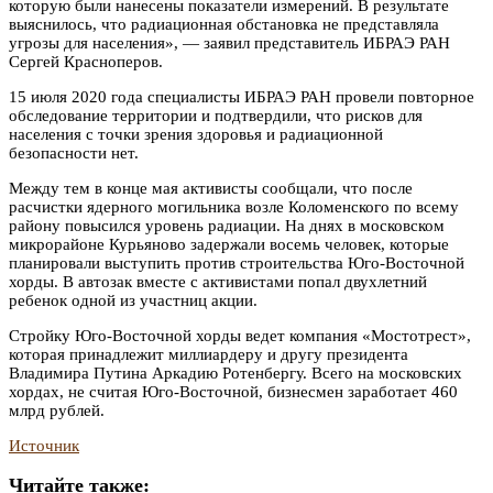
которую были нанесены показатели измерений. В результате
выяснилось, что радиационная обстановка не представляла
угрозы для населения», — заявил представитель ИБРАЭ РАН
Сергей Красноперов.
15 июля 2020 года специалисты ИБРАЭ РАН провели повторное
обследование территории и подтвердили, что рисков для
населения с точки зрения здоровья и радиационной
безопасности нет.
Между тем в конце мая активисты сообщали, что после
расчистки ядерного могильника возле Коломенского по всему
району повысился уровень радиации. На днях в московском
микрорайоне Курьяново задержали восемь человек, которые
планировали выступить против строительства Юго-Восточной
хорды. В автозак вместе с активистами попал двухлетний
ребенок одной из участниц акции.
Стройку Юго-Восточной хорды ведет компания «Мостотрест»,
которая принадлежит миллиардеру и другу президента
Владимира Путина Аркадию Ротенбергу. Всего на московских
хордах, не считая Юго-Восточной, бизнесмен заработает 460
млрд рублей.
Источник
Читайте также: