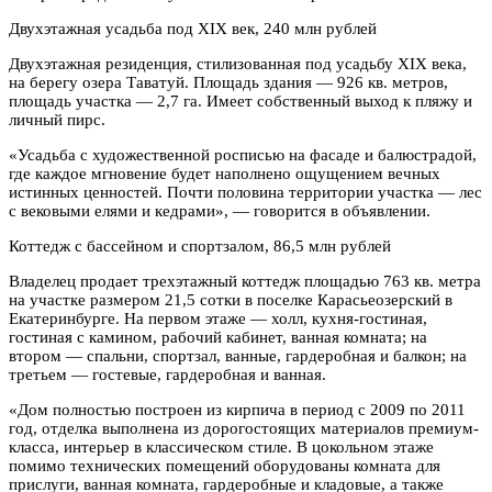
Двухэтажная усадьба под XIX век, 240 млн рублей
Двухэтажная резиденция, стилизованная под усадьбу XIX века,
на берегу озера Таватуй. Площадь здания — 926 кв. метров,
площадь участка — 2,7 га. Имеет собственный выход к пляжу и
личный пирс.
«Усадьба с художественной росписью на фасаде и балюстрадой,
где каждое мгновение будет наполнено ощущением вечных
истинных ценностей. Почти половина территории участка — лес
с вековыми елями и кедрами», — говорится в объявлении.
Коттедж с бассейном и спортзалом, 86,5 млн рублей
Владелец продает трехэтажный коттедж площадью 763 кв. метра
на участке размером 21,5 сотки в поселке Карасьеозерский в
Екатеринбурге. На первом этаже — холл, кухня-гостиная,
гостиная с камином, рабочий кабинет, ванная комната; на
втором — спальни, спортзал, ванные, гардеробная и балкон; на
третьем — гостевые, гардеробная и ванная.
«Дом полностью построен из кирпича в период с 2009 по 2011
год, отделка выполнена из дорогостоящих материалов премиум-
класса, интерьер в классическом стиле. В цокольном этаже
помимо технических помещений оборудованы комната для
прислуги, ванная комната, гардеробные и кладовые, а также