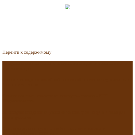
Перейти к содержимому
Госдума приняла закон о защите жильцов, отказавшихся от
приватизации
Список городов с семейной ипотекой на вторичку изменили.
Что в него вошло
Самые важные новости из телеграм-канала «РБК
Недвижимость»
Минстрой предложил увеличить плату за воду в 2 раза для
части россиян
Какая зарплата нужна, чтобы выдали ипотеку в
Екатеринбурге в 2025 году