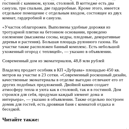
гостиной с камином, кухни, столовой. В коттедже есть два
санузла, три спальни, две гардеробные. Кроме этого, имеется
отдельное помещение с отдельным входом, состоящее из двух
комнат, гардеробной и санузла.
«Участок облагорожен. Выполнены удобные дорожки из
тротуарной плитки на бетонном основании, проведено
озеленение (высажены сосны, кедры, плодовые, декоративные
деревья и растения). Большая площадь рулонного газона. На
участке также расположен банный комплекс. Есть небольшой
ухоженный огород с теплицей», — указано в объявлении.
Современный дом из экоматериалов, 48,8 млн рублей
Владелец продает особняк в КП «Дубрава» площадью 450 кв.
метров на участке в 23 сотки. «Современный роскошный дизайн,
качественные экоматериалы в отделке выгодно отличают его от
других подобных предложений. Двойной камин создает
атмосферу тепла и уюта как в столовой, так и в гостиной. Дом
строился для себя, продуман каждый элемент дома и
интерьера», — указано в объявлении. Также отдельно построен
домик для гостей, есть дровяная баня с комнатой отдыха и
беседкой.
Читайте также: