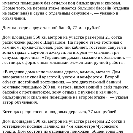
имеются помещения без отделки под бильярдную и кинозал.
Кроме того, на первом этаже имеется большой бассейн (отделка
не закончена) и сауна с отдельным санузлом», — указано в
объявлении.
Дом на озере с двухэтажной баней, 77 млн рублей
Дом площадью 560 кв. метров на участке размером 21 сотка
расположен рядом с Шарташом. На первом этаже гостиная с
камином, кухня-столовая, рабочий кабинет, гостевой санузел и
зона отдыха с сауной и джакузи; на втором — спальни, три
санузла, прачечная. «Украшение дома», сказано в объявлении, —
лестница, оформленная коваными элементами ручной работы.
«В отделке дома использованы дерево, камень, металл. Дом
завораживает своей красотой, уютом и комфортом. Второй
объект, достойный восхищения, — это двухэтажный банный
комплекс площадью 260 кв. метров, включающий в себя парную,
бассейн с противотоком, зону отдыха с кухней и камином,
бильярдную и спальное помещение на втором этаже», — указал
автор объявления.
Коттедж среди сосен и плодовых деревьев, 77 млн рублей
Дом площадью 590 кв. метров на участке размером 22 сотки в
коттеджном поселке Палникс на 4-м километре Чусовского
тракта. Дом состоит из отдельной прихожей, общей зоны для