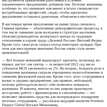
инструментов привлечения работников в условиях
ограниченного предложения, добавили там. Поэтому компании,
особенно те, что нанимают или имеют в штате специалистов
востребованных профессий, следят, чтобы зарплатное
предложение оставалось рыночным, объяснили в институте.
В настоящее время предложение на рынке труда снизилось.
Главная причина — объективные демографические процессы, в
том числе снижение доли молодежи в структуре населения,
объяснил руководитель экспертного центра по трудовым
отношениям и охране труда «Деловой России» Виталий Федин.
Кроме того, свою роль сыграл отъезд некоторых граждан. При
этом для иностранцев экономика России также стала менее
привлекательной.
— Всё больше компаний индексирует зарплаты, поскольку, во-
первых, растет сам сектор — за непростой 2022 год число
субъектов МСП увеличилось на 2%. Во-вторых, большую роль в
повышении жалованья сыграли упрощенное налогообложение и
снижение фискальной нагрузки. Кроме того, штат сотрудников в
малых и средних предприятиях, как правило, небольшой,
поэтому работодатели могут себе позволить повышать
жалованье. И наконец, многие из них широко практикуют
аутсорсинг, работу с фрилансерами и самозанятыми — это
позволяет экономить средства для материального поощрения
штатных сотрудников, — рассказала ведущий аналитик Freedom
Finance Global Наталья Мильчакова.