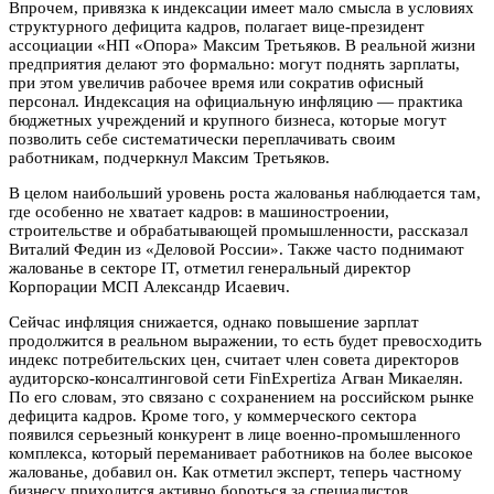
Впрочем, привязка к индексации имеет мало смысла в условиях
структурного дефицита кадров, полагает вице-президент
ассоциации «НП «Опора» Максим Третьяков. В реальной жизни
предприятия делают это формально: могут поднять зарплаты,
при этом увеличив рабочее время или сократив офисный
персонал. Индексация на официальную инфляцию — практика
бюджетных учреждений и крупного бизнеса, которые могут
позволить себе систематически переплачивать своим
работникам, подчеркнул Максим Третьяков.
В целом наибольший уровень роста жалованья наблюдается там,
где особенно не хватает кадров: в машиностроении,
строительстве и обрабатывающей промышленности, рассказал
Виталий Федин из «Деловой России». Также часто поднимают
жалованье в секторе IT, отметил генеральный директор
Корпорации МСП Александр Исаевич.
Сейчас инфляция снижается, однако повышение зарплат
продолжится в реальном выражении, то есть будет превосходить
индекс потребительских цен, считает член совета директоров
аудиторско-консалтинговой сети FinExpertiza Агван Микаелян.
По его словам, это связано с сохранением на российском рынке
дефицита кадров. Кроме того, у коммерческого сектора
появился серьезный конкурент в лице военно-промышленного
комплекса, который переманивает работников на более высокое
жалованье, добавил он. Как отметил эксперт, теперь частному
бизнесу приходится активно бороться за специалистов,