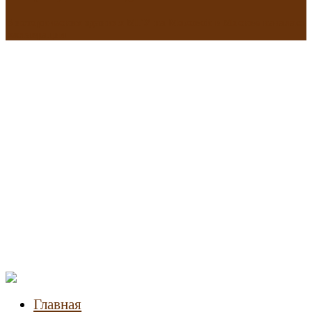
В исторических зданиях МГУ на Моховой в Москве началась
реставрация
Новости
недвижимости
Главная