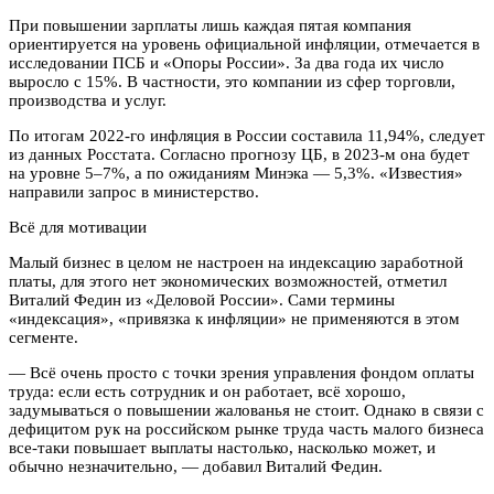
При повышении зарплаты лишь каждая пятая компания
ориентируется на уровень официальной инфляции, отмечается в
исследовании ПСБ и «Опоры России». За два года их число
выросло с 15%. В частности, это компании из сфер торговли,
производства и услуг.
По итогам 2022-го инфляция в России составила 11,94%, следует
из данных Росстата. Согласно прогнозу ЦБ, в 2023-м она будет
на уровне 5–7%, а по ожиданиям Минэка — 5,3%. «Известия»
направили запрос в министерство.
Всё для мотивации
Малый бизнес в целом не настроен на индексацию заработной
платы, для этого нет экономических возможностей, отметил
Виталий Федин из «Деловой России». Сами термины
«индексация», «привязка к инфляции» не применяются в этом
сегменте.
— Всё очень просто с точки зрения управления фондом оплаты
труда: если есть сотрудник и он работает, всё хорошо,
задумываться о повышении жалованья не стоит. Однако в связи с
дефицитом рук на российском рынке труда часть малого бизнеса
все-таки повышает выплаты настолько, насколько может, и
обычно незначительно, — добавил Виталий Федин.