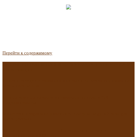
Перейти к содержимому
Госдума приняла закон о защите жильцов, отказавшихся от
приватизации
Список городов с семейной ипотекой на вторичку изменили.
Что в него вошло
Самые важные новости из телеграм-канала «РБК
Недвижимость»
Минстрой предложил увеличить плату за воду в 2 раза для
части россиян
Какая зарплата нужна, чтобы выдали ипотеку в
Екатеринбурге в 2025 году