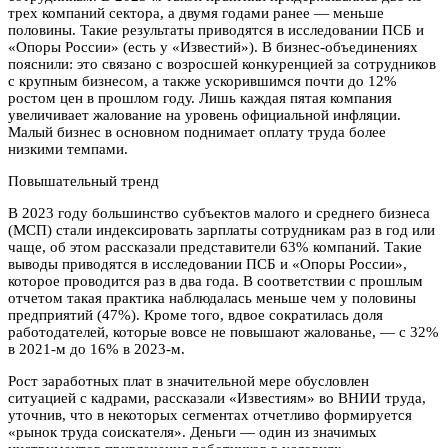
трех компаний сектора, а двумя годами ранее — меньше
половины. Такие результаты приводятся в исследовании ПСБ и
«Опоры России» (есть у «Известий»). В бизнес-объединениях
пояснили: это связано с возросшей конкуренцией за сотрудников
с крупным бизнесом, а также ускорившимся почти до 12%
ростом цен в прошлом году. Лишь каждая пятая компания
увеличивает жалование на уровень официальной инфляции.
Малый бизнес в основном поднимает оплату труда более
низкими темпами.
Повышательный тренд
В 2023 году большинство субъектов малого и среднего бизнеса
(МСП) стали индексировать зарплаты сотрудникам раз в год или
чаще, об этом рассказали представители 63% компаний. Такие
выводы приводятся в исследовании ПСБ и «Опоры России»,
которое проводится раз в два года. В соответствии с прошлым
отчетом такая практика наблюдалась меньше чем у половины
предприятий (47%). Кроме того, вдвое сократилась доля
работодателей, которые вовсе не повышают жалованье, — с 32%
в 2021-м до 16% в 2023-м.
Рост заработных плат в значительной мере обусловлен
ситуацией с кадрами, рассказали «Известиям» во ВНИИ труда,
уточнив, что в некоторых сегментах отчетливо формируется
«рынок труда соискателя». Деньги — один из значимых