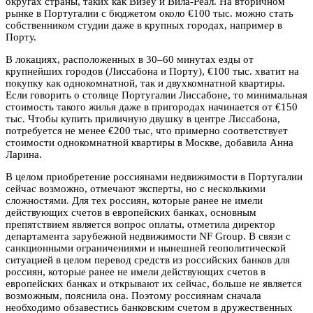
округах страны, таких как Визеу и Вила-Реал. На вторичном
рынке в Португалии с бюджетом около €100 тыс. можно стать
собственником студии даже в крупных городах, например в
Порту.
В локациях, расположенных в 30–60 минутах езды от
крупнейших городов (Лиссабона и Порту), €100 тыс. хватит на
покупку как однокомнатной, так и двухкомнатной квартиры.
Если говорить о столице Португалии Лиссабоне, то минимальная
стоимость такого жилья даже в пригородах начинается от €150
тыс. Чтобы купить приличную двушку в центре Лиссабона,
потребуется не менее €200 тыс, что примерно соответствует
стоимости однокомнатной квартиры в Москве, добавила Анна
Ларина.
В целом приобретение россиянами недвижимости в Португалии
сейчас возможно, отмечают эксперты, но с несколькими
сложностями. Для тех россиян, которые ранее не имели
действующих счетов в европейских банках, основным
препятствием является вопрос оплаты, отметила директор
департамента зарубежной недвижимости NF Group. В связи с
санкционными ограничениями и нынешней геополитической
ситуацией в целом перевод средств из российских банков для
россиян, которые ранее не имели действующих счетов в
европейских банках и открывают их сейчас, больше не является
возможным, пояснила она. Поэтому россиянам сначала
необходимо обзавестись банковским счетом в дружественных