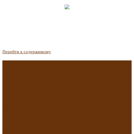
Перейти к содержимому
Госдума приняла закон о защите жильцов, отказавшихся от
приватизации
Список городов с семейной ипотекой на вторичку изменили.
Что в него вошло
Самые важные новости из телеграм-канала «РБК
Недвижимость»
Минстрой предложил увеличить плату за воду в 2 раза для
части россиян
Какая зарплата нужна, чтобы выдали ипотеку в
Екатеринбурге в 2025 году