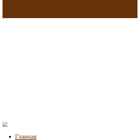
В исторических зданиях МГУ на Моховой в Москве началась
реставрация
Новости
недвижимости
Главная