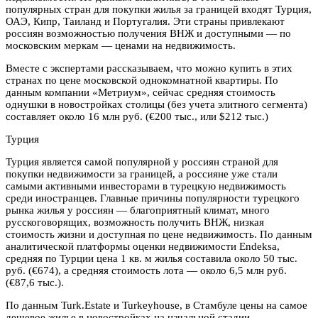
популярных стран для покупки жилья за границей входят Турция,
ОАЭ, Кипр, Таиланд и Португалия. Эти страны привлекают
россиян возможностью получения ВНЖ и доступными — по
московским меркам — ценами на недвижимость.
Вместе с экспертами рассказываем, что можно купить в этих
странах по цене московской однокомнатной квартиры. По
данным компании «Метриум», сейчас средняя стоимость
однушки в новостройках столицы (без учета элитного сегмента)
составляет около 16 млн руб. (€200 тыс., или $212 тыс.)
Турция
Турция является самой популярной у россиян страной для
покупки недвижимости за границей, а россияне уже стали
самыми активными инвесторами в турецкую недвижимость
среди иностранцев. Главные причины популярности турецкого
рынка жилья у россиян — благоприятный климат, много
русскоговорящих, возможность получить ВНЖ, низкая
стоимость жизни и доступная по цене недвижимость. По данным
аналитической платформы оценки недвижимости Endeksa,
средняя по Турции цена 1 кв. м жилья составила около 50 тыс.
руб. (€674), а средняя стоимость лота — около 6,5 млн руб.
(€87,6 тыс.).
По данным Turk.Estate и Turkeyhouse, в Стамбуле цены на самое
дешевое жилье в новостройках на начальной стадии