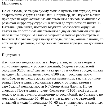
Мариничева.
По ее словам, за такую сумму можно купить как студию, так и
апартаменты с двумя спальнями. Например, на Пхукете можно
приобрести однокомнатные апартаменты в жилом комплексе с
развитой инфраструктурой и в пешей доступности от пляжа. В
Паттайе цены ниже, поэтому бюджета московской однушки
хватит на просторные апартаменты с двумя спальнями или две
небольшие студии. «С таким бюджетом можно рассмотреть и
Бангкок. Но это не будет центр города, скорее, жилые районы, то
есть не центральные, а отдаленные районы города», — добавила
эксперт.
Португалия
Для покупки недвижимости в Португалии, которая входит в
топ-5 популярных у россиян локаций, бюджета московской
однушки (€200 тыс.) хватит на квартиру в любом городе, и даже
не одну. Например, имея около €100 тыс., россияне могут
приобрести неплохое жилье как на первичном, так и вторичном
рынке Португалии, рассказывает директор департамента
зарубежной недвижимости NF Group Анна Ларина. По ее
словам, в Португалии с таким бюджетом (€100 тыс.) сегодня
можно купить студию, аналогичную российской, но большую по
метражу (площадью 30–40 кв. м) или квартиру с отдельной
спальней и кухней площадью 40–65 кв. м, например, в северных