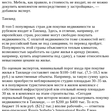
место. Мебель, как правило, в стоимость не входит, но ее можно
докупить комплектом непосредственно у застройщика», —
добавила эксперт.
Таиланд
В топ-5 популярных стран для покупки недвижимости за
рубежом входит и Таиланд. Здесь, в отличие, например, от
европейских стран, россияне могут свободно покупать
недвижимость. С оплатой недвижимости тоже сложностей нет:
если российский банк не под санкциями, то перевод пройдет.
Популярность этой страны объясняется теплым климатом,
возможностью заработать на сдаче жилья в аренду (можно,
например, купить апартаменты под сдачу), а также относительно
невысокими ценами на жилье.
По оценкам экспертов, минимальный порог входа при покупке
жилья в Таиланде составляет около $100–140 тыс. (7,5–10,5 млн
руб.) за качественные объекты. Например, за такую сумму здесь
можно приобрести меблированную студию площадью 30–35 кв.
м в популярном туристическом месте в жилом комплексе с
собственной инфраструктурой или отельный номер площадью
30 кв. м в комплексе на этапе строительства. «Сегодня
нормальный бюджет, при котором можно рассматривать покупку
недвижимости в Таиланде, ― от $200 до $400 тыс. То есть
бюджет 16 млн руб. ($212 тыс.) вполне рабочий», — отметила
вице-президент Russia Sotheby’s International Realty Елена