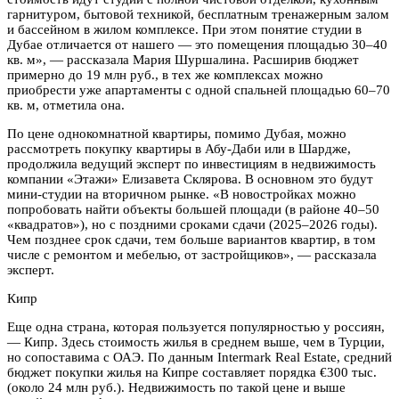
гарнитуром, бытовой техникой, бесплатным тренажерным залом
и бассейном в жилом комплексе. При этом понятие студии в
Дубае отличается от нашего — это помещения площадью 30–40
кв. м», — рассказала Мария Шуршалина. Расширив бюджет
примерно до 19 млн руб., в тех же комплексах можно
приобрести уже апартаменты с одной спальней площадью 60–70
кв. м, отметила она.
По цене однокомнатной квартиры, помимо Дубая, можно
рассмотреть покупку квартиры в Абу-Даби или в Шардже,
продолжила ведущий эксперт по инвестициям в недвижимость
компании «Этажи» Елизавета Склярова. В основном это будут
мини-студии на вторичном рынке. «В новостройках можно
попробовать найти объекты большей площади (в районе 40–50
«квадратов»), но с поздними сроками сдачи (2025–2026 годы).
Чем позднее срок сдачи, тем больше вариантов квартир, в том
числе с ремонтом и мебелью, от застройщиков», — рассказала
эксперт.
Кипр
Еще одна страна, которая пользуется популярностью у россиян,
— Кипр. Здесь стоимость жилья в среднем выше, чем в Турции,
но сопоставима с ОАЭ. По данным Intermark Real Estate, средний
бюджет покупки жилья на Кипре составляет порядка €300 тыс.
(около 24 млн руб.). Недвижимость по такой цене и выше