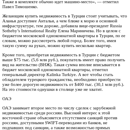
Также в комплекте обычно идет машино-место», — отметил
Павел Тимошенко.
Желающим купить недвижимость в Турции стоит учитывать, что
Аланья доступнее Антальи, а чем ближе к морю и основной
инфраструктуре, тем дороже, добавила вице-президент Russia
Sotheby’s International Realty Елена Мариничева. Но в целом с
бюджетом московской однокомнатной квартиры в Турции, по ее
словам, можно рассмотреть любой город. Более того, имея
такую сумму на руках, можно купить несколько квартир.
Кроме того, приобретая недвижимость в Турции с бюджетом
выше $75 тыс. (5,6 млн руб.), покупатель имеет право получить
вид на жительство (ВНЖ). Такая сумма вполне вписывается в
бюджет московской однокомнатной квартиры, отметил
генеральный директор Kalinka Turkiye. А вот чтобы стать
обладателем турецкого гражданства, необходимо приобрести
уже более дорогую недвижимость от $400 тыс. (30,1 млн руб.).
На это стоимости однушки в столице уже не хватит.
ОАЭ
ОАЭ занимает второе место по числу сделок с зарубежной
недвижимостью среди россиян. Высокий интерес к этой
восточной стране объясняется отсутствием санкций против
россиян, доступными SWIFT-переводами из банков, не
подпавших под санкции, а также возможностью прямых