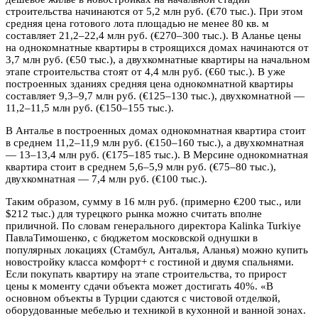
строительства начинаются от 5,2 млн руб. (€70 тыс.). При этом
средняя цена готового лота площадью не менее 80 кв. м
составляет 21,2–22,4 млн руб. (€270–300 тыс.). В Аланье цены
на однокомнатные квартиры в строящихся домах начинаются от
3,7 млн руб. (€50 тыс.), а двухкомнатные квартиры на начальном
этапе строительства стоят от 4,4 млн руб. (€60 тыс.). В уже
построенных зданиях средняя цена однокомнатной квартиры
составляет 9,3–9,7 млн руб. (€125–130 тыс.), двухкомнатной —
11,2–11,5 млн руб. (€150–155 тыс.).
В Анталье в построенных домах однокомнатная квартира стоит
в среднем 11,2–11,9 млн руб. (€150–160 тыс.), а двухкомнатная
— 13–13,4 млн руб. (€175–185 тыс.). В Мерсине однокомнатная
квартира стоит в среднем 5,6–5,9 млн руб. (€75–80 тыс.),
двухкомнатная — 7,4 млн руб. (€100 тыс.).
Таким образом, сумму в 16 млн руб. (примерно €200 тыс., или
$212 тыс.) для турецкого рынка можно считать вполне
приличной. По словам генерального директора Kalinka Turkiye
ПавлаТимошенко, с бюджетом московской однушки в
популярных локациях (Стамбул, Анталья, Аланья) можно купить
новостройку класса комфорт+ с гостиной и двумя спальнями.
Если покупать квартиру на этапе строительства, то прирост
цены к моменту сдачи объекта может достигать 40%. «В
основном объекты в Турции сдаются с чистовой отделкой,
оборудованные мебелью и техникой в кухонной и ванной зонах.