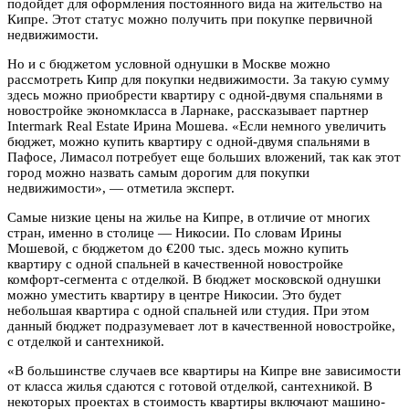
подойдет для оформления постоянного вида на жительство на
Кипре. Этот статус можно получить при покупке первичной
недвижимости.
Но и с бюджетом условной однушки в Москве можно
рассмотреть Кипр для покупки недвижимости. За такую сумму
здесь можно приобрести квартиру с одной-двумя спальнями в
новостройке экономкласса в Ларнаке, рассказывает партнер
Intermark Real Estate Ирина Мошева. «Если немного увеличить
бюджет, можно купить квартиру с одной-двумя спальнями в
Пафосе, Лимасол потребует еще больших вложений, так как этот
город можно назвать самым дорогим для покупки
недвижимости», — отметила эксперт.
Самые низкие цены на жилье на Кипре, в отличие от многих
стран, именно в столице — Никосии. По словам Ирины
Мошевой, с бюджетом до €200 тыс. здесь можно купить
квартиру с одной спальней в качественной новостройке
комфорт-сегмента с отделкой. В бюджет московской однушки
можно уместить квартиру в центре Никосии. Это будет
небольшая квартира с одной спальней или студия. При этом
данный бюджет подразумевает лот в качественной новостройке,
с отделкой и сантехникой.
«В большинстве случаев все квартиры на Кипре вне зависимости
от класса жилья сдаются с готовой отделкой, сантехникой. В
некоторых проектах в стоимость квартиры включают машино-