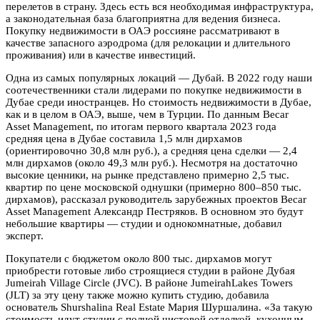
перелетов в страну. Здесь есть вся необходимая инфраструктура,
а законодательная база благоприятна для ведения бизнеса.
Покупку недвижимости в ОАЭ россияне рассматривают в
качестве запасного аэродрома (для релокации и длительного
проживания) или в качестве инвестиций.
Одна из самых популярных локаций — Дубай. В 2022 году наши
соотечественники стали лидерами по покупке недвижимости в
Дубае среди иностранцев. Но стоимость недвижимости в Дубае,
как и в целом в ОАЭ, выше, чем в Турции. По данным Becar
Asset Management, по итогам первого квартала 2023 года
средняя цена в Дубае cоставила 1,5 млн дирхамов
(ориентировочно 30,8 млн руб.), а средняя цена сделки — 2,4
млн дирхамов (около 49,3 млн руб.). Несмотря на достаточно
высокие ценники, на рынке представлено примерно 2,5 тыс.
квартир по цене московской однушки (примерно 800–850 тыс.
дирхамов), рассказал руководитель зарубежных проектов Becar
Asset Management Александр Пестряков. В основном это будут
небольшие квартиры — студии и однокомнатные, добавил
эксперт.
Покупатели с бюджетом около 800 тыс. дирхамов могут
приобрести готовые либо строящиеся студии в районе Дубая
Jumeirah Village Circle (JVC). В районе JumeirahLakes Towers
(JLT) за эту цену также можно купить студию, добавила
основатель Shurshalina Real Estate Мария Шуршалина. «За такую
стоимость идут студии с полной чистовой отделкой, кухонным