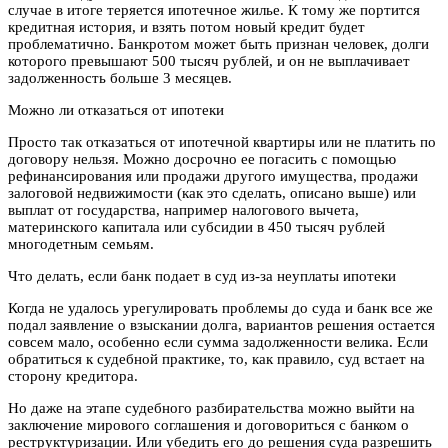
случае в итоге теряется ипотечное жилье. К тому же портится
кредитная история, и взять потом новый кредит будет
проблематично. Банкротом может быть признан человек, долги
которого превышают 500 тысяч рублей, и он не выплачивает
задолженность больше 3 месяцев.
Можно ли отказаться от ипотеки
Просто так отказаться от ипотечной квартиры или не платить по
договору нельзя. Можно досрочно ее погасить с помощью
рефинансирования или продажи другого имущества, продажи
залоговой недвижимости (как это сделать, описано выше) или
выплат от государства, например налогового вычета,
материнского капитала или субсидии в 450 тысяч рублей
многодетным семьям.
Что делать, если банк подает в суд из-за неуплаты ипотеки
Когда не удалось урегулировать проблемы до суда и банк все же
подал заявление о взыскании долга, вариантов решения остается
совсем мало, особенно если сумма задолженности велика. Если
обратиться к судебной практике, то, как правило, суд встает на
сторону кредитора.
Но даже на этапе судебного разбирательства можно выйти на
заключение мирового соглашения и договориться с банком о
реструктуризации. Или убедить его до решения суда разрешить