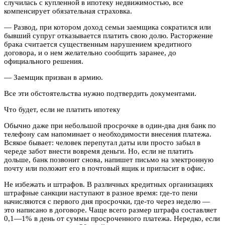
случилась с купленной в ипотеку недвижимостью, все
компенсирует обязательная страховка.
— Развод, при котором доход семьи заемщика сократился или
бывший супруг отказывается платить свою долю. Расторжение
брака считается существенным нарушением кредитного
договора, и о нем желательно сообщить заранее, до
официального решения.
— Заемщик призван в армию.
Все эти обстоятельства нужно подтвердить документами.
Что будет, если не платить ипотеку
Обычно даже при небольшой просрочке в один-два дня банк по
телефону сам напоминает о необходимости внесения платежа.
Всякое бывает: человек перепутал даты или просто забыл в
череде забот внести вовремя деньги. Но, если не платить
дольше, банк позвонит снова, напишет письмо на электронную
почту или положит его в почтовый ящик и пригласит в офис.
Не избежать и штрафов. В различных кредитных организациях
штрафные санкции наступают в разное время: где-то пени
начисляются с первого дня просрочки, где-то через неделю —
это написано в договоре. Чаще всего размер штрафа составляет
0,1—1% в день от суммы просроченного платежа. Нередко, если