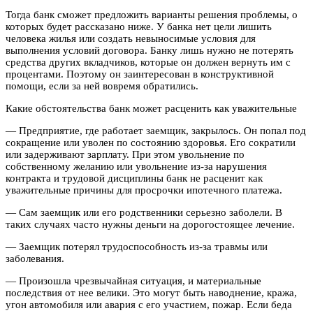
Тогда банк сможет предложить варианты решения проблемы, о
которых будет рассказано ниже. У банка нет цели лишить
человека жилья или создать невыносимые условия для
выполнения условий договора. Банку лишь нужно не потерять
средства других вкладчиков, которые он должен вернуть им с
процентами. Поэтому он заинтересован в конструктивной
помощи, если за ней вовремя обратились.
Какие обстоятельства банк может расценить как уважительные
— Предприятие, где работает заемщик, закрылось. Он попал под
сокращение или уволен по состоянию здоровья. Его сократили
или задерживают зарплату. При этом увольнение по
собственному желанию или увольнение из-за нарушения
контракта и трудовой дисциплины банк не расценит как
уважительные причины для просрочки ипотечного платежа.
— Сам заемщик или его родственники серьезно заболели. В
таких случаях часто нужны деньги на дорогостоящее лечение.
— Заемщик потерял трудоспособность из-за травмы или
заболевания.
— Произошла чрезвычайная ситуация, и материальные
последствия от нее велики. Это могут быть наводнение, кража,
угон автомобиля или авария с его участием, пожар. Если беда