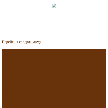
Перейти к содержимому
Госдума приняла закон о защите жильцов, отказавшихся от
приватизации
Список городов с семейной ипотекой на вторичку изменили.
Что в него вошло
Самые важные новости из телеграм-канала «РБК
Недвижимость»
Минстрой предложил увеличить плату за воду в 2 раза для
части россиян
Какая зарплата нужна, чтобы выдали ипотеку в
Екатеринбурге в 2025 году