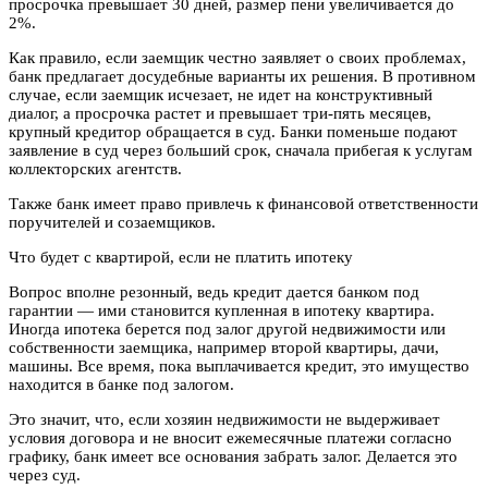
просрочка превышает 30 дней, размер пени увеличивается до
2%.
Как правило, если заемщик честно заявляет о своих проблемах,
банк предлагает досудебные варианты их решения. В противном
случае, если заемщик исчезает, не идет на конструктивный
диалог, а просрочка растет и превышает три-пять месяцев,
крупный кредитор обращается в суд. Банки поменьше подают
заявление в суд через больший срок, сначала прибегая к услугам
коллекторских агентств.
Также банк имеет право привлечь к финансовой ответственности
поручителей и созаемщиков.
Что будет с квартирой, если не платить ипотеку
Вопрос вполне резонный, ведь кредит дается банком под
гарантии — ими становится купленная в ипотеку квартира.
Иногда ипотека берется под залог другой недвижимости или
собственности заемщика, например второй квартиры, дачи,
машины. Все время, пока выплачивается кредит, это имущество
находится в банке под залогом.
Это значит, что, если хозяин недвижимости не выдерживает
условия договора и не вносит ежемесячные платежи согласно
графику, банк имеет все основания забрать залог. Делается это
через суд.