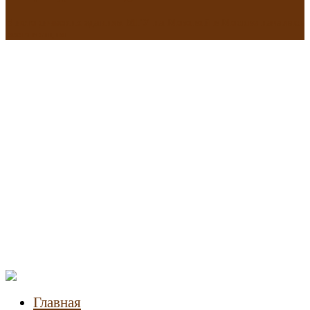
В исторических зданиях МГУ на Моховой в Москве началась
реставрация
Новости
недвижимости
Главная