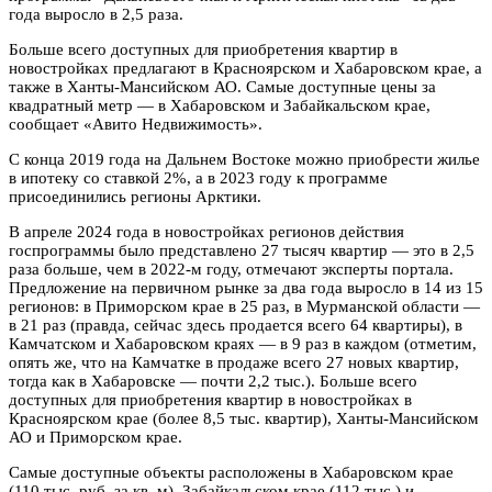
года выросло в 2,5 раза.
Больше всего доступных для приобретения квартир в
новостройках предлагают в Красноярском и Хабаровском крае, а
также в Ханты-Мансийском АО. Самые доступные цены за
квадратный метр — в Хабаровском и Забайкальском крае,
сообщает «Авито Недвижимость».
С конца 2019 года на Дальнем Востоке можно приобрести жилье
в ипотеку со ставкой 2%, а в 2023 году к программе
присоединились регионы Арктики.
В апреле 2024 года в новостройках регионов действия
госпрограммы было представлено 27 тысяч квартир — это в 2,5
раза больше, чем в 2022-м году, отмечают эксперты портала.
Предложение на первичном рынке за два года выросло в 14 из 15
регионов: в Приморском крае в 25 раз, в Мурманской области —
в 21 раз (правда, сейчас здесь продается всего 64 квартиры), в
Камчатском и Хабаровском краях — в 9 раз в каждом (отметим,
опять же, что на Камчатке в продаже всего 27 новых квартир,
тогда как в Хабаровске — почти 2,2 тыс.). Больше всего
доступных для приобретения квартир в новостройках в
Красноярском крае (более 8,5 тыс. квартир), Ханты-Мансийском
АО и Приморском крае.
Самые доступные объекты расположены в Хабаровском крае
(110 тыс. руб. за кв. м), Забайкальском крае (112 тыс.) и