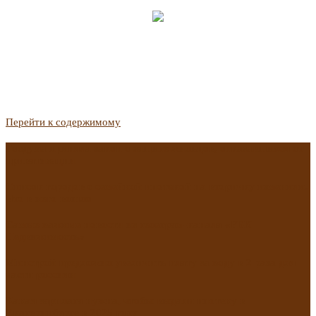
Перейти к содержимому
Госдума приняла закон о защите жильцов, отказавшихся от
приватизации
Список городов с семейной ипотекой на вторичку изменили.
Что в него вошло
Самые важные новости из телеграм-канала «РБК
Недвижимость»
Минстрой предложил увеличить плату за воду в 2 раза для
части россиян
Какая зарплата нужна, чтобы выдали ипотеку в
Екатеринбурге в 2025 году