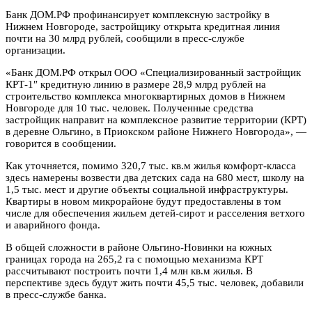
Банк ДОМ.РФ профинансирует комплексную застройку в
Нижнем Новгороде, застройщику открыта кредитная линия
почти на 30 млрд рублей, сообщили в пресс-службе
организации.
«Банк ДОМ.РФ открыл ООО «Специализированный застройщик
КРТ-1″ кредитную линию в размере 28,9 млрд рублей на
строительство комплекса многоквартирных домов в Нижнем
Новгороде для 10 тыс. человек. Полученные средства
застройщик направит на комплексное развитие территории (КРТ)
в деревне Ольгино, в Приокском районе Нижнего Новгорода», —
говорится в сообщении.
Как уточняется, помимо 320,7 тыс. кв.м жилья комфорт-класса
здесь намерены возвести два детских сада на 680 мест, школу на
1,5 тыс. мест и другие объекты социальной инфраструктуры.
Квартиры в новом микрорайоне будут предоставлены в том
числе для обеспечения жильем детей-сирот и расселения ветхого
и аварийного фонда.
В общей сложности в районе Ольгино-Новинки на южных
границах города на 265,2 га с помощью механизма КРТ
рассчитывают построить почти 1,4 млн кв.м жилья. В
перспективе здесь будут жить почти 45,5 тыс. человек, добавили
в пресс-службе банка.