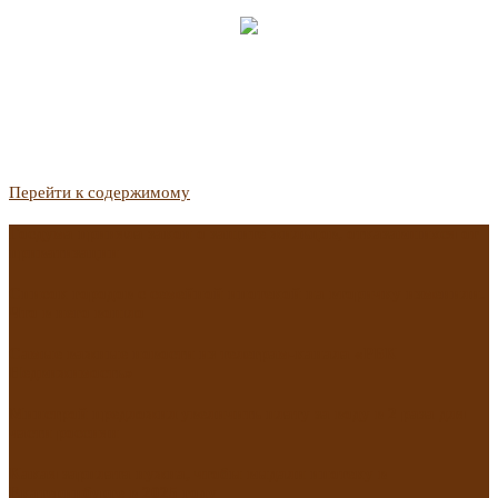
Перейти к содержимому
Госдума приняла закон о защите жильцов, отказавшихся от
приватизации
Список городов с семейной ипотекой на вторичку изменили.
Что в него вошло
Самые важные новости из телеграм-канала «РБК
Недвижимость»
Минстрой предложил увеличить плату за воду в 2 раза для
части россиян
Какая зарплата нужна, чтобы выдали ипотеку в
Екатеринбурге в 2025 году