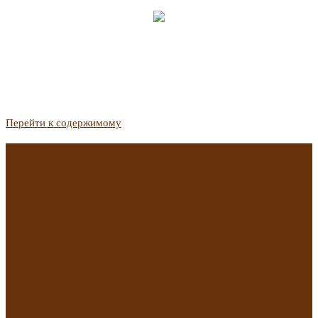
Перейти к содержимому
Госдума приняла закон о защите жильцов, отказавшихся от
приватизации
Список городов с семейной ипотекой на вторичку изменили.
Что в него вошло
Самые важные новости из телеграм-канала «РБК
Недвижимость»
Минстрой предложил увеличить плату за воду в 2 раза для
части россиян
Какая зарплата нужна, чтобы выдали ипотеку в
Екатеринбурге в 2025 году