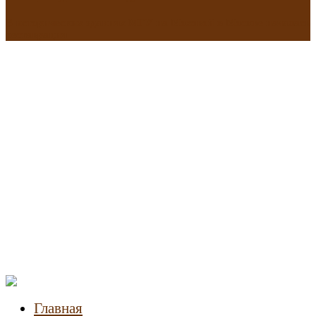
В исторических зданиях МГУ на Моховой в Москве началась
реставрация
Новости
недвижимости
Главная