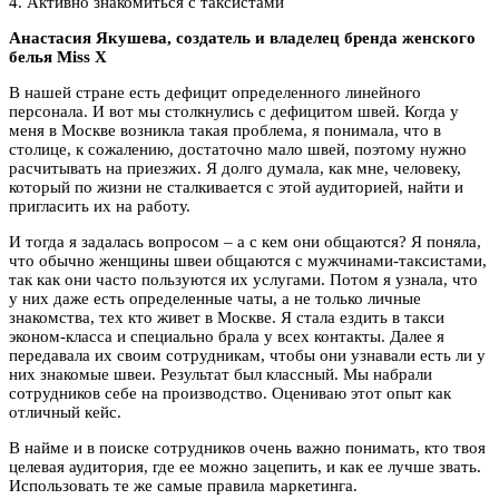
4. Активно знакомиться с таксистами
Анастасия Якушева, создатель и владелец бренда женского
белья Miss X
В нашей стране есть дефицит определенного линейного
персонала. И вот мы столкнулись с дефицитом швей. Когда у
меня в Москве возникла такая проблема, я понимала, что в
столице, к сожалению, достаточно мало швей, поэтому нужно
расчитывать на приезжих. Я долго думала, как мне, человеку,
который по жизни не сталкивается с этой аудиторией, найти и
пригласить их на работу.
И тогда я задалась вопросом – а с кем они общаются? Я поняла,
что обычно женщины швеи общаются с мужчинами-таксистами,
так как они часто пользуются их услугами. Потом я узнала, что
у них даже есть определенные чаты, а не только личные
знакомства, тех кто живет в Москве. Я стала ездить в такси
эконом-класса и специально брала у всех контакты. Далее я
передавала их своим сотрудникам, чтобы они узнавали есть ли у
них знакомые швеи. Результат был классный. Мы набрали
сотрудников себе на производство. Оцениваю этот опыт как
отличный кейс.
В найме и в поиске сотрудников очень важно понимать, кто твоя
целевая аудитория, где ее можно зацепить, и как ее лучше звать.
Использовать те же самые правила маркетинга.