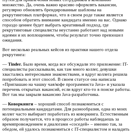
множество. Да, очень важно красиво оформлять вакансии,
регулярно обновлять брендированные шаблоны на
рекрутинговых платформах, что в своем роде также является
способом обратить внимание кандидата именно на вас. Однако
гораздо ценнее будет выбрать креативный подход, где
рекрутинговые специалисты неустанно работают над новыми
идеями и их воплощением, чтобы результат точно превзошел
ожидания.
Вот несколько реальных кейсов из практики нашего отдела
рекрутинга:
—
Tinder.
Было время, когда все обсуждали это приложение: IT-
специалисты рассказывали, как там много коллег, девушки
хвастались интересными знакомствами, и вдруг коллега решила
попробовать и этот способ. В своем статусе она написала
«Приглашаю на чашку чая/кофе программиста Java» и указала
перечень открытых вакансий, если вдруг кто-то в поиске работы.
Вот так мы закрыли вакансию Java-разработчика.
—
Коворкинги
– хороший способ познакомиться с
потенциальными кандидатами. Для разнообразия, одна из моих
коллег часто выбирает поработать из коворкинга. Естественным
образом получается, что в процессе работы наблюдаешь за
времяпровождением и диалогами «соседей» – именно так, за
обедом, ей удалось познакомиться с IT-специалистом и наладить