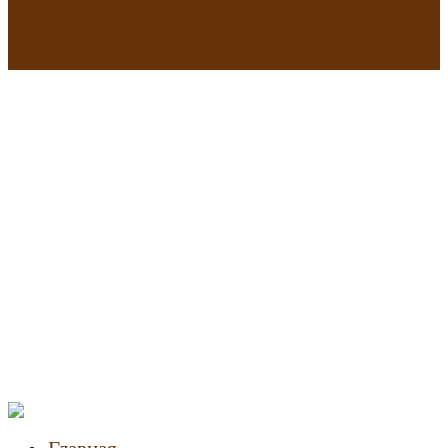
Екатеринбурге в 2025 году
В исторических зданиях МГУ на Моховой в Москве началась
реставрация
Новости
недвижимости