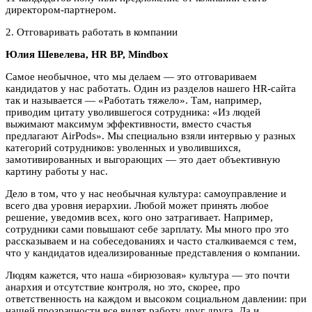
директором-партнером.
2. Отговаривать работать в компании
Юлия Шевелева, HR BP, Mindbox
Самое необычное, что мы делаем — это отговариваем
кандидатов у нас работать. Один из разделов нашего HR-сайта
так и называется — «Работать тяжело». Там, например,
приводим цитату уволившегося сотрудника: «Из людей
выжимают максимум эффективности, вместо счастья
предлагают AirPods». Мы специально взяли интервью у разных
категорий сотрудников: уволенных и уволившихся,
замотивированных и выгорающих — это дает объективную
картину работы у нас.
Дело в том, что у нас необычная культура: самоуправление и
всего два уровня иерархии. Любой может принять любое
решение, уведомив всех, кого оно затрагивает. Например,
сотрудники сами повышают себе зарплату. Мы много про это
рассказываем и на собеседованиях и часто сталкиваемся с тем,
что у кандидатов идеализированные представления о компании.
Людям кажется, что наша «бирюзовая» культура — это почти
анархия и отсутствие контроля, но это, скорее, про
ответственность на каждом и высоком социальном давлении: при
нашей прозрачности все видят работу друг друга. Да и