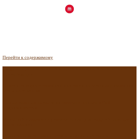
Перейти к содержимому
Госдума приняла закон о защите жильцов, отказавшихся от
приватизации
Список городов с семейной ипотекой на вторичку изменили.
Что в него вошло
Самые важные новости из телеграм-канала «РБК
Недвижимость»
Минстрой предложил увеличить плату за воду в 2 раза для
части россиян
Какая зарплата нужна, чтобы выдали ипотеку в