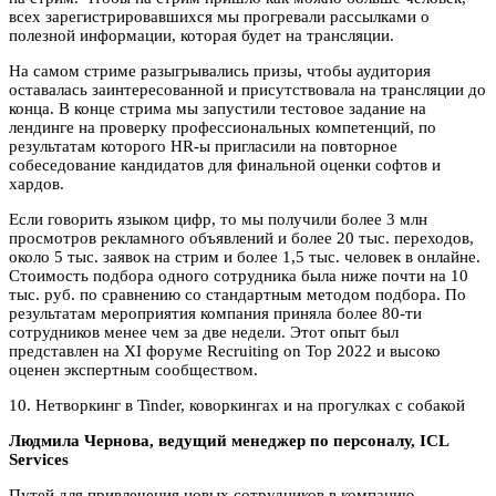
всех зарегистрировавшихся мы прогревали рассылками о
полезной информации, которая будет на трансляции.
На самом стриме разыгрывались призы, чтобы аудитория
оставалась заинтересованной и присутствовала на трансляции до
конца. В конце стрима мы запустили тестовое задание на
лендинге на проверку профессиональных компетенций, по
результатам которого HR-ы пригласили на повторное
собеседование кандидатов для финальной оценки софтов и
хардов.
Если говорить языком цифр, то мы получили более 3 млн
просмотров рекламного объявлений и более 20 тыс. переходов,
около 5 тыс. заявок на стрим и более 1,5 тыс. человек в онлайне.
Стоимость подбора одного сотрудника была ниже почти на 10
тыс. руб. по сравнению со стандартным методом подбора. По
результатам мероприятия компания приняла более 80-ти
сотрудников менее чем за две недели. Этот опыт был
представлен на XI форуме Recruiting on Top 2022 и высоко
оценен экспертным сообществом.
10. Нетворкинг в Tinder, коворкингах и на прогулках с собакой
Людмила Чернова, ведущий менеджер по персоналу, ICL
Services
Путей для привлечения новых сотрудников в компанию