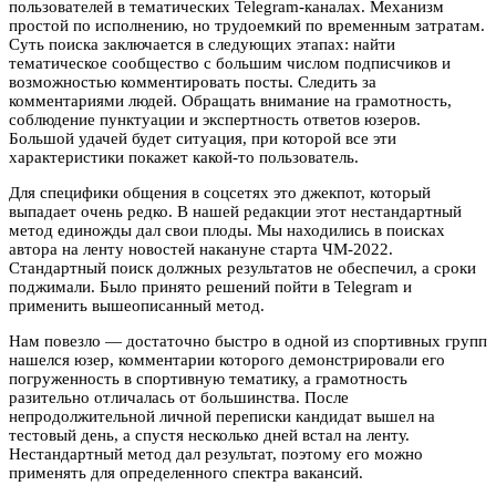
пользователей в тематических Telegram-каналах. Механизм
простой по исполнению, но трудоемкий по временным затратам.
Суть поиска заключается в следующих этапах: найти
тематическое сообщество с большим числом подписчиков и
возможностью комментировать посты. Следить за
комментариями людей. Обращать внимание на грамотность,
соблюдение пунктуации и экспертность ответов юзеров.
Большой удачей будет ситуация, при которой все эти
характеристики покажет какой-то пользователь.
Для специфики общения в соцсетях это джекпот, который
выпадает очень редко. В нашей редакции этот нестандартный
метод единожды дал свои плоды. Мы находились в поисках
автора на ленту новостей накануне старта ЧМ-2022.
Стандартный поиск должных результатов не обеспечил, а сроки
поджимали. Было принято решений пойти в Telegram и
применить вышеописанный метод.
Нам повезло — достаточно быстро в одной из спортивных групп
нашелся юзер, комментарии которого демонстрировали его
погруженность в спортивную тематику, а грамотность
разительно отличалась от большинства. После
непродолжительной личной переписки кандидат вышел на
тестовый день, а спустя несколько дней встал на ленту.
Нестандартный метод дал результат, поэтому его можно
применять для определенного спектра вакансий.