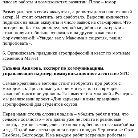
плюсах работы и возможностях развитии. Плюс – юмор.
Размещали это в своих аккаунтах, а репосты делал наш главный
актер. И, стоит отметить, это сработало. Выросли количество
подписок на наши аккаунты и число заявок на стажировки. Что
интересно, благодаря определенной медийности актера, мы
стали получать больше откликов и на другие вакансии с
формулировкой: «Увидел вас у Максима в соцсетях, решил
попробовать».
6. Организовать праздники агропрофессий и квест по мотивам
вселенной Marvel
Татьяна Акимова, эксперт по коммуникациям,
управляющий партнер, коммуникационное агентство STC
Самые креативные методы стоит изобретать при работе с
молодежью. Просто выступлением в вузе или на ярмарке
вакансий никого не удивишь. Так вместе с компанией «Русагро»
мы реализовали проект «Дни карьеры» в виде праздников
агропрофессий для студентов ссузов.
Перед нами стояла сложная задача – убедить ребят в том, что
сельское хозяйство – это давно уже не лопата и резиновые
сапоги, а умное земледелие, технологии, беспилотные комбайны
и т.д. Подобные слеты прошли в трех городах Черноземья: Орле,
Тамбове, Белгороде. И на каждом ребят встречали роботы и