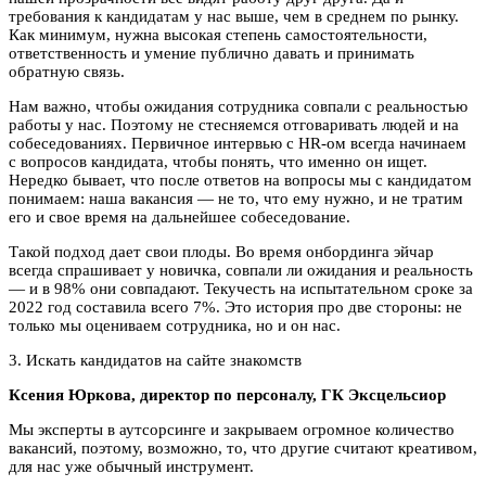
требования к кандидатам у нас выше, чем в среднем по рынку.
Как минимум, нужна высокая степень самостоятельности,
ответственность и умение публично давать и принимать
обратную связь.
Нам важно, чтобы ожидания сотрудника совпали с реальностью
работы у нас. Поэтому не стесняемся отговаривать людей и на
собеседованиях. Первичное интервью с HR-ом всегда начинаем
с вопросов кандидата, чтобы понять, что именно он ищет.
Нередко бывает, что после ответов на вопросы мы с кандидатом
понимаем: наша вакансия — не то, что ему нужно, и не тратим
его и свое время на дальнейшее собеседование.
Такой подход дает свои плоды. Во время онбординга эйчар
всегда спрашивает у новичка, совпали ли ожидания и реальность
— и в 98% они совпадают. Текучесть на испытательном сроке за
2022 год составила всего 7%. Это история про две стороны: не
только мы оцениваем сотрудника, но и он нас.
3. Искать кандидатов на сайте знакомств
Ксения Юркова, директор по персоналу, ГК Эксцельсиор
Мы эксперты в аутсорсинге и закрываем огромное количество
вакансий, поэтому, возможно, то, что другие считают креативом,
для нас уже обычный инструмент.