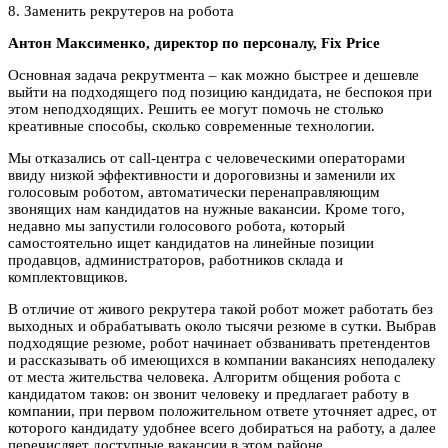
8. Заменить рекрутеров на робота
Антон Максименко, директор по персоналу, Fix Price
Основная задача рекрутмента – как можно быстрее и дешевле
выйти на подходящего под позицию кандидата, не беспокоя при
этом неподходящих. Решить ее могут помочь не столько
креативные способы, сколько современные технологии.
Мы отказались от call-центра с человеческими операторами
ввиду низкой эффективности и дороговизны и заменили их
голосовым роботом, автоматически перенаправляющим
звонящих нам кандидатов на нужные вакансии. Кроме того,
недавно мы запустили голосового робота, который
самостоятельно ищет кандидатов на линейные позиции
продавцов, администраторов, работников склада и
комплектовщиков.
В отличие от живого рекрутера такой робот может работать без
выходных и обрабатывать около тысячи резюме в сутки. Выбрав
подходящие резюме, робот начинает обзванивать претендентов
и рассказывать об имеющихся в компании вакансиях неподалеку
от места жительства человека. Алгоритм общения робота с
кандидатом таков: он звонит человеку и предлагает работу в
компании, при первом положительном ответе уточняет адрес, от
которого кандидату удобнее всего добираться на работу, а далее
перечисляет доступные вакансии в этом районе.