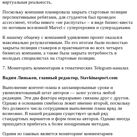
виртуальная реальность.
Поскольку компания планировала закрыть стартовые позиции
перспективными ребятами, для студентов был проведен
ассессмент, чтобы никого «не распугать» – в виде бизнес-квеста
по мотивам вселенной Marvel с супергероями и суперзадачами.
К нашему общему с компанией удивлению проект оказался
максимально результативным. По его итогам были полностью
закрыты позиции стажеров и практикантов во всех четырех
бизнесах компании, а также была закрыта потребность в
молодых специалистах на стартовые позиции.
7. Мониторить комментарии в тематических Telegram-каналах
Вадим Линьков, главный редактор, Stavkinasport.com
Выполнение контент-плана в запланированные сроки и
укомплектованный штат авторов — залог успеха любой
редакции. Эти два фактора неразрывно связаны друг с другом.
Однако в основании симбиоза лежит именно второй, поскольку
без должного числа сотрудников выполнение плана вряд ли
возможно. В нашей редакции существует целый ряд
стандартных вариантов и форм поиска авторов. Однако иногда
приходится прибегать к более изощренным методам.
Одним из таковых является мониторинг комментариев