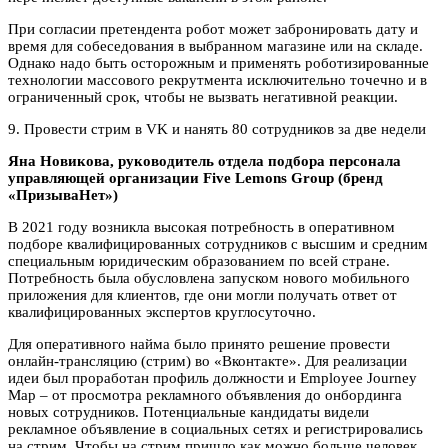
При согласии претендента робот может забронировать дату и
время для собеседования в выбранном магазине или на складе.
Однако надо быть осторожным и применять роботизированные
технологии массового рекрутмента исключительно точечно и в
ограниченный срок, чтобы не вызвать негативной реакции.
9. Провести стрим в VK и нанять 80 сотрудников за две недели
Яна Новикова, руководитель отдела подбора персонала
управляющей организации Five Lemons Group (бренд
«ПризываНет»)
В 2021 году возникла высокая потребность в оперативном
подборе квалифицированных сотрудников с высшим и средним
специальным юридическим образованием по всей стране.
Потребность была обусловлена запуском нового мобильного
приложения для клиентов, где они могли получать ответ от
квалифицированных экспертов круглосуточно.
Для оперативного найма было принято решение провести
онлайн-трансляцию (стрим) во «Вконтакте». Для реализации
идеи был проработан профиль должности и Employee Journey
Map – от просмотра рекламного объявления до онбординга
новых сотрудников. Потенциальные кандидаты видели
рекламное объявление в социальных сетях и регистрировались
на стрим. Чтобы на стрим пришло как можно больше человек,