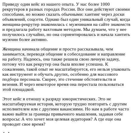
Приведу один кейс из нашего опыта. У нас более 1000
рекрутеров в разных городах России. Все они действуют своими
способами, но можно сказать обычными: хантинг через доски
объявлений, соцсети. Однако был один уникальный случай, когда
женщина-рекрутер знакомилась с мужчинами на сайте знакомств
и предлагала работу вахтовым методом. Мы думаем, что у нее
получилось случайно, но она сориентировалась и начала хантить
мужчин более активно.
Женщина начинала общение и просто рассказывала, чем
занимается, переводя общение в собеседование и направление
на работу. Надеюсь, она также решила свою личную задачу,
потому что как рекрутер она была вполне успешна. К
сожалению, такой опыт не масштабируется, его нельзя упаковать
как инструмент и обучать других, особенно для массового
подбора персонала. Скорее, это стечение обстоятельств и
везения. И через некоторое время она перестала пользоваться
этой площадкой.
Этот кейс я отношу к разряду юмористических. Это не
масштабируемая история, которую трудно повторить с другим
исполнителем или с другими вакансиями. Но нам в работе часто
важно выйти за границы привычного мышления, задавая себе
вопросы: А что хочет моя целевая аудитория? А где еще она
проводит свое время?