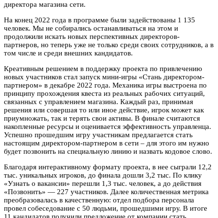
директора магазина сети.
На конец 2022 года в программе были задействованы 1 135
человек. Мы не собирались останавливаться на этом и
продолжили искать новых перспективных директоров-
партнеров, но теперь уже не только среди своих сотрудников, а в
том числе и среди внешних кандидатов.
Креативным решением в поддержку проекта по привлечению
новых участников стал запуск мини-игры «Стань директором-
партнером» в декабре 2022 года. Механика игры выстроена по
принципу прохождения квеста из реальных рабочих ситуаций,
связанных с управлением магазина. Каждый раз, принимая
решения или совершая то или иное действие, игрок может как
приумножать, так и терять свои активы. В финале считаются
накопленные ресурсы и оценивается эффективность управленца.
Успешно прошедшим игру участникам предлагается стать
настоящим директором-партнером в сети – для этого им нужно
будет позвонить на специальную линию и назвать кодовое слово.
Благодаря интерактивному формату проекта, в нее сыграли 12,2
тыс. уникальных игроков, до финала дошли 3,2 тыс. По клику
«Узнать о вакансии» перешли 1,3 тыс. человек, а до действия
«Позвонить» — 227 участников. Далее количественная метрика
преобразовалась в качественную: отдел подбора персонала
провел собеседование с 50 людьми, прошедшими игру. В итоге
11 кандидатов получили предложение от компании стать