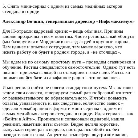
5. Снять мини-сериал с одним из самых медийных актеров
стендапа в городе
Александр Бочкин, генеральный директор «Инфомаксимум»
Для IT-отрасли кадровый кризис – вещь обычная. Причины
вполне прозрачны и всем понятны. Чисто региональный «бонус»
(мы базируемся в Мордовии): отъезд людей в крупные города.
Чем ценнее и опытнее сотрудник, тем менее вероятно, что
искать работу он будет в родном городе, а «не столицах».
Мы идем не по самому простому пути – проводим стажировки и
обучение. Растим специалистов самостоятельно. Однако тут есть
нюанс – привлекать людей на стажировки тоже надо. Рассылки
по имеющейся базе и сарафанное радио – это не панацея.
И мы решили пойти не совсем стандартным путем. Мы активно
ведем свои соцсети, генерируем самый разнообразный контент –
от развлекательного до образовательного. И чтобы повысить
охваты, узнаваемость и, как следствие, количество заявок –
сделали коллаборацию в формате мини-сериала с одним из
самых медийных актеров стендапа в городе. Идея сериала – как
«Войти в Айти». Прописали и согласовали сценарий, нашли
реквизит, наметили даты съемок. Видео делали короткие,
выпускали серии раз в неделю, постарались обойтись без
назидательного тона. Акцент на атмосфере внутри компании,