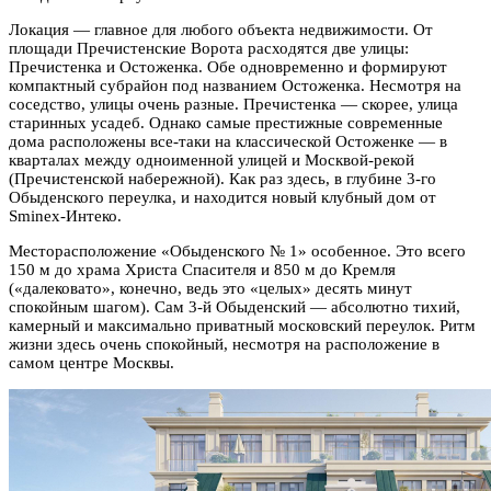
Локация — главное для любого объекта недвижимости. От
площади Пречистенские Ворота расходятся две улицы:
Пречистенка и Остоженка. Обе одновременно и формируют
компактный субрайон под названием Остоженка. Несмотря на
соседство, улицы очень разные. Пречистенка — скорее, улица
старинных усадеб. Однако самые престижные современные
дома расположены все-таки на классической Остоженке — в
кварталах между одноименной улицей и Москвой-рекой
(Пречистенской набережной). Как раз здесь, в глубине 3-го
Обыденского переулка, и находится новый клубный дом от
Sminex-Интеко.
Месторасположение «Обыденского № 1» особенное. Это всего
150 м до храма Христа Спасителя и 850 м до Кремля
(«далековато», конечно, ведь это «целых» десять минут
спокойным шагом). Сам 3-й Обыденский — абсолютно тихий,
камерный и максимально приватный московский переулок. Ритм
жизни здесь очень спокойный, несмотря на расположение в
самом центре Москвы.