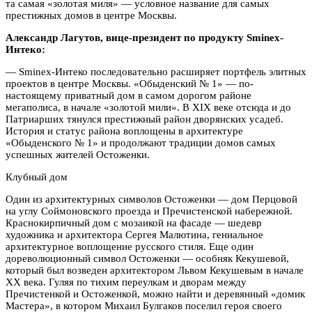
та самая «золотая миля» — условное название для самых
престижных домов в центре Москвы.
Александр Лагутов, вице-президент по продукту Sminex-
Интеко:
— Sminex-Интеко последовательно расширяет портфель элитных
проектов в центре Москвы. «Обыденский № 1» — по-
настоящему приватный дом в самом дорогом районе
мегаполиса, в начале «золотой мили». В XIX веке отсюда и до
Патриарших тянулся престижный район дворянских усадеб.
История и статус района воплощены в архитектуре
«Обыденского № 1» и продолжают традиции домов самых
успешных жителей Остоженки.
Клубный дом
Один из архитектурных символов Остоженки — дом Перцовой
на углу Соймоновского проезда и Пречистенской набережной.
Краснокирпичный дом с мозаикой на фасаде — шедевр
художника и архитектора Сергея Малютина, гениальное
архитектурное воплощение русского стиля. Еще один
дореволюционный символ Остоженки — особняк Кекушевой,
который был возведен архитектором Львом Кекушевым в начале
XX века. Гуляя по тихим переулкам и дворам между
Пречистенкой и Остоженкой, можно найти и деревянный «домик
Мастера», в котором Михаил Булгаков поселил героя своего