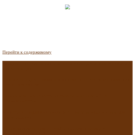
Перейти к содержимому
Госдума приняла закон о защите жильцов, отказавшихся от
приватизации
Список городов с семейной ипотекой на вторичку изменили.
Что в него вошло
Самые важные новости из телеграм-канала «РБК
Недвижимость»
Минстрой предложил увеличить плату за воду в 2 раза для
части россиян
Какая зарплата нужна, чтобы выдали ипотеку в
Екатеринбурге в 2025 году