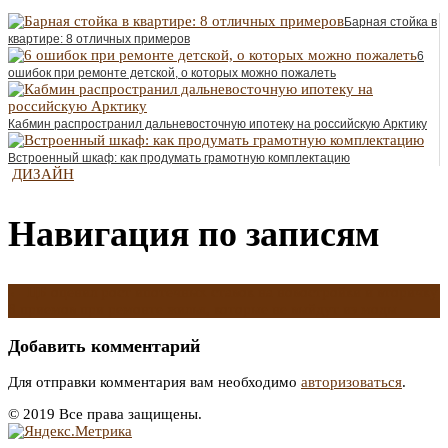
Барная стойка в
квартире: 8 отличных примеров
6
ошибок при ремонте детской, о которых можно пожалеть
Кабмин распространил дальневосточную ипотеку на российскую Арктику
Встроенный шкаф: как продумать грамотную комплектацию
ДИЗАЙН
Навигация по записям
←
ЦБ оценил рост ипотечных ставок на новостройки и вторичку
8 приемов при ремонте жилья, которые не выйдут из моды
→
Добавить комментарий
Для отправки комментария вам необходимо
авторизоваться
.
© 2019 Все права защищены.