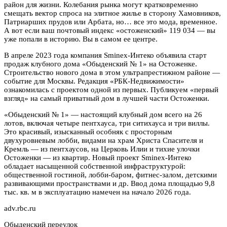
район для жизни. Колебания рынка могут кратковременно
смещать вектор спроса на элитное жилье в сторону Хамовников,
Патриарших прудов или Арбата, но… все это мода, временное.
А вот если ваш почтовый индекс «остоженский» 119 034 — вы
уже попали в историю. Вы в самом ее центре.
В апреле 2023 года компания Sminex-Интеко объявила старт
продаж клубного дома «Обыденский № 1» на Остоженке.
Строительство нового дома в этом ультрапрестижном районе —
событие для Москвы. Редакция «РБК-Недвижимости»
ознакомилась с проектом одной из первых. Публикуем «первый
взгляд» на самый приватный дом в лучшей части Остоженки.
«Обыденский № 1» — настоящий клубный дом всего на 26
лотов, включая четыре пентхауса, три ситихауса и три виллы.
Это красивый, изысканный особняк с просторным
двухуровневым лобби, видами на храм Христа Спасителя и
Кремль — из пентхаусов, на Церковь Илии и тихие улочки
Остоженки — из квартир. Новый проект Sminex-Интеко
обладает насыщенной собственной инфраструктурой:
общественной гостиной, лобби-баром, фитнес-залом, детскими
развивающими пространствами и др. Ввод дома площадью 9,8
тыс. кв. м в эксплуатацию намечен на начало 2026 года.
adv.rbc.ru
Обыденский переулок