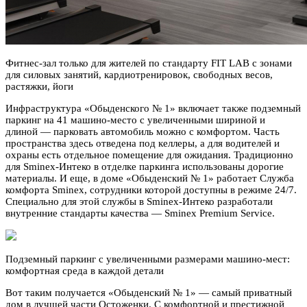
Фитнес-зал только для жителей по стандарту FIT LAB с зонами
для силовых занятий, кардиотренировок, свободных весов,
растяжки, йоги
Инфраструктура «Обыденского № 1» включает также подземный
паркинг на 41 машино-место с увеличенными шириной и
длиной — парковать автомобиль можно с комфортом. Часть
пространства здесь отведена под келлеры, а для водителей и
охраны есть отдельное помещение для ожидания. Традиционно
для Sminex-Интеко в отделке паркинга использованы дорогие
материалы. И еще, в доме «Обыденский № 1» работает Служба
комфорта Sminex, сотрудники которой доступны в режиме 24/7.
Специально для этой службы в Sminex-Интеко разработали
внутренние стандарты качества — Sminex Premium Service.
Подземный паркинг с увеличенными размерами машино-мест:
комфортная среда в каждой детали
Вот таким получается «Обыденский № 1» — самый приватный
дом в лучшей части Остоженки. С комфортной и престижной