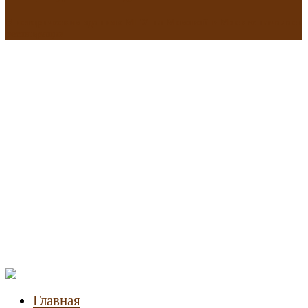
В исторических зданиях МГУ на Моховой в Москве началась
реставрация
Новости
недвижимости
Главная