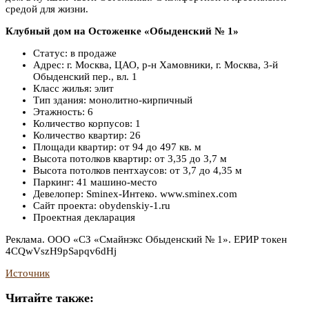
средой для жизни.
Клубный дом на Остоженке «Обыденский № 1»
Статус: в продаже
Адрес: г. Москва, ЦАО, р-н Хамовники, г. Москва, 3-й
Обыденский пер., вл. 1
Класс жилья: элит
Тип здания: монолитно-кирпичный
Этажность: 6
Количество корпусов: 1
Количество квартир: 26
Площади квартир: от 94 до 497 кв. м
Высота потолков квартир: от 3,35 до 3,7 м
Высота потолков пентхаусов: от 3,7 до 4,35 м
Паркинг: 41 машино-место
Девелопер: Sminex-Интеко. www.sminex.com
Сайт проекта: obydenskiy-1.ru
Проектная декларация
Реклама. ООО «СЗ «Смайнэкс Обыденский № 1». ЕРИР токен
4CQwVszH9pSapqv6dHj
Источник
Читайте также: