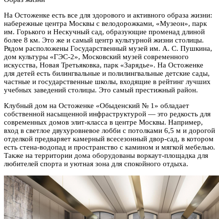
На Остоженке есть все для здорового и активного образа жизни:
набережные центра Москвы с велодорожками, «Музеон», парк
им. Горького и Нескучный сад, образующие променад длиной
более 8 км. Это же и самый центр культурной жизни столицы.
Рядом расположены Государственный музей им. А. С. Пушкина,
дом культуры «ГЭС-2», Московский музей современного
искусства, Новая Третьяковка, парк «Зарядье». На Остоженке
для детей есть билингвальные и полилингвальные детские сады,
частные и государственные школы, входящие в рейтинг лучших
учебных заведений столицы. Это самый престижный район.
Клубный дом на Остоженке «Обыденский № 1» обладает
собственной насыщенной инфраструктурой — это редкость для
современных домов элит-класса в центре Москвы. Например,
вход в светлое двухуровневое лобби с потолками 6,5 м и дорогой
отделкой предваряет камерный всесезонный двор-сад, в котором
есть стена-водопад и пространство с камином и мягкой мебелью.
Также на территории дома оборудованы воркаут-площадка для
любителей спорта и уютная зона для спокойного отдыха.