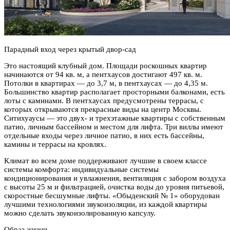
Парадный вход через крытый двор-сад
Это настоящий клубный дом. Площади роскошных квартир
начинаются от 94 кв. м, а пентхаусов достигают 497 кв. м.
Потолки в квартирах — до 3,7 м, в пентхаусах — до 4,35 м.
Большинство квартир располагает просторными балконами, есть
лоты с каминами. В пентхаусах предусмотрены террасы, с
которых открываются прекрасные виды на центр Москвы.
Ситихуаусы — это двух- и трехэтажные квартиры с собственным
патио, личным бассейном и местом для лифта. Три виллы имеют
отдельные входы через личное патио, в них есть бассейны,
камины и террасы на кровлях.
Климат во всем доме поддерживают лучшие в своем классе
системы комфорта: индивидуальные системы
кондиционирования и увлажнения, вентиляция с забором воздуха
с высоты 25 м и фильтрацией, очистка воды до уровня питьевой,
скоростные бесшумные лифты. «Обыденский № 1» оборудован
лучшими технологиями звукоизоляции, из каждой квартиры
можно сделать звукоизолированную капсулу.
Образ жизни