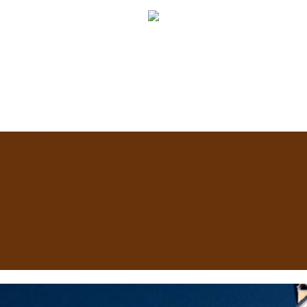
приватизации
Что в него вошло
сть»
ти россиян
 в 2025 году
реставрация