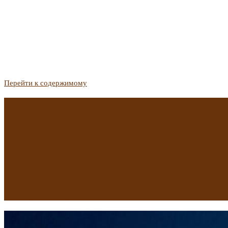
Перейти к содержимому
Госдума приняла закон о защите жильцов, отказавшихся от 
Список городов с семейной ипотекой на вторичку изменили. 
Самые важные новости из телеграм-канала «РБК Недвижимо
Минстрой предложил увеличить плату за воду в 2 раза для час
Какая зарплата нужна, чтобы выдали ипотеку в Екатеринбурге
В исторических зданиях МГУ на Моховой в Москве началась 