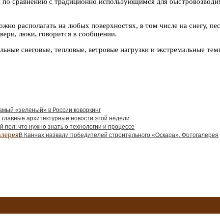
ы по сравнению с традиционно использующимся для быстровозводи
о располагать на любых поверхностях, в том числе на снегу, песк
вери, люки, говорится в сообщении.
льные снеговые, тепловые, ветровые нагрузки и экстремальные тем
амый «зеленый» в России коворкинг
 главные архитектурные новости этой недели
 пол: что нужно знать о технологии и процессе
В Каннах назвали победителей строительного «Оскара». Фотогалерея