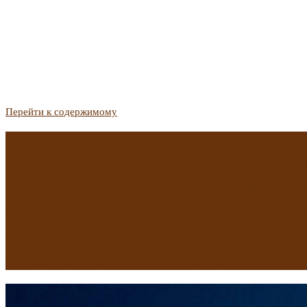
Перейти к содержимому
Госдума приняла закон о защите жильцов, отказавшихся от 
Список городов с семейной ипотекой на вторичку изменили. 
Самые важные новости из телеграм-канала «РБК Недвижимо
Минстрой предложил увеличить плату за воду в 2 раза для час
Какая зарплата нужна, чтобы выдали ипотеку в Екатеринбурге
В исторических зданиях МГУ на Моховой в Москве началась 