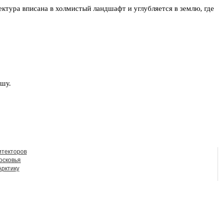
ктура вписана в холмистый ландшафт и углубляется в землю, где
ышу.
итекторов
осковья
Арктику