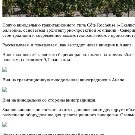
Новую винодельню гравитационного типа Côte Rocheuse («Скалист
Балабина, основателя архитектурно-проектной компании «Северин
себе традиции и современное высокотехнологическое производств
Рассказываем и показываем, как выглядит новая винерия в Анапе.
Виноградники «Скалистого берега» расположены на холмах вблиз
панелям, составляет 9,7 тыс. кв. м.
Вид на гравитационную винодельню и виноградники в Анапе.
Вид на винодельню со стороны виноградников.
Здание винодельни состоит из двух дополняющих друг друга объе
размещено оборудование для гравитационного виноделия. Оваль
Фасад и виноградники гравитационной винодельни.