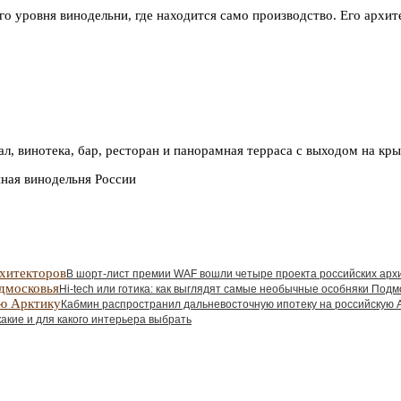
 уровня винодельни, где находится само производство. Его архите
ал, винотека, бар, ресторан и панорамная терраса с выходом на кр
нная винодельня России
В шорт-лист премии WAF вошли четыре проекта российских арх
Hi-tech или готика: как выглядят самые необычные особняки Подм
Кабмин распространил дальневосточную ипотеку на российскую 
какие и для какого интерьера выбрать