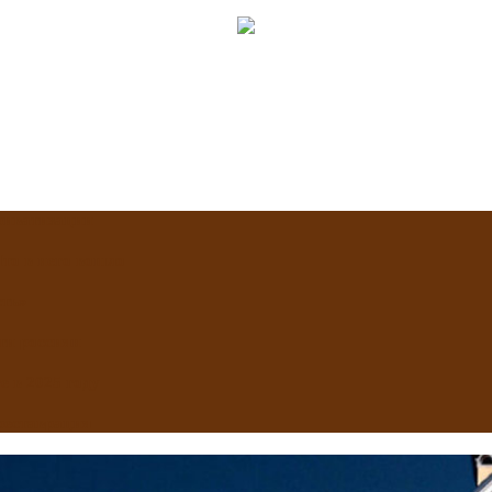
приватизации
Что в него вошло
сть»
ти россиян
 в 2025 году
реставрация