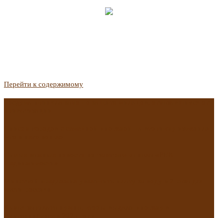
Перейти к содержимому
Госдума приняла закон о защите жильцов, отказавшихся от
приватизации
Список городов с семейной ипотекой на вторичку изменили.
Что в него вошло
Самые важные новости из телеграм-канала «РБК
Недвижимость»
Минстрой предложил увеличить плату за воду в 2 раза для
части россиян
Какая зарплата нужна, чтобы выдали ипотеку в
Екатеринбурге в 2025 году