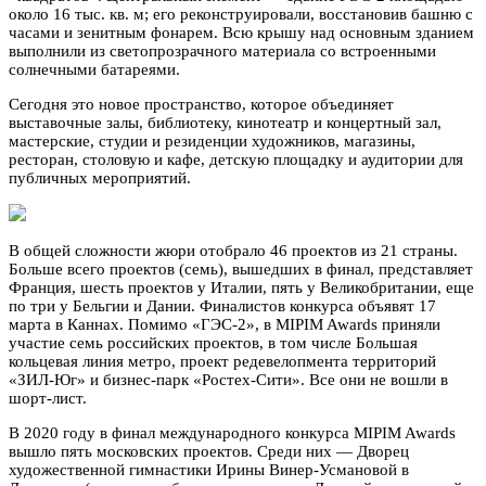
около 16 тыс. кв. м; его реконструировали, восстановив башню с
часами и зенитным фонарем. Всю крышу над основным зданием
выполнили из светопрозрачного материала со встроенными
солнечными батареями.
Сегодня это новое пространство, которое объединяет
выставочные залы, библиотеку, кинотеатр и концертный зал,
мастерские, студии и резиденции художников, магазины,
ресторан, столовую и кафе, детскую площадку и аудитории для
публичных мероприятий.
В общей сложности жюри отобрало 46 проектов из 21 страны.
Больше всего проектов (семь), вышедших в финал, представляет
Франция, шесть проектов у Италии, пять у Великобритании, еще
по три у Бельгии и Дании. Финалистов конкурса объявят 17
марта в Каннах. Помимо «ГЭС-2», в MIPIM Awards приняли
участие семь российских проектов, в том числе Большая
кольцевая линия метро, проект редевелопмента территорий
«ЗИЛ-Юг» и бизнес-парк «Ростех-Сити». Все они не вошли в
шорт-лист.
В 2020 году в финал международного конкурса MIPIM Awards
вышло пять московских проектов. Среди них — Дворец
художественной гимнастики Ирины Винер-Усмановой в