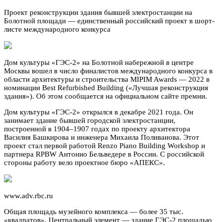
Проект реконструкции здания бывшей электростанции на
Болотной площади — единственный российский проект в шорт-
листе международного конкурса
Дом культуры «ГЭС-2» на Болотной набережной в центре
Москвы вошел в число финалистов международного конкурса в
области архитектуры и строительства MIPIM Awards — 2022 в
номинации Best Refurbished Building («Лучшая реконструкция
здания»). Об этом сообщается на официальном сайте премии.
Дом культуры «ГЭС-2» открылся в декабре 2021 года. Он
занимает здание бывшей городской электростанции,
построенной в 1904–1907 годах по проекту архитектора
Василия Башкирова и инженера Михаила Поливанова. Этот
проект стал первой работой Renzo Piano Building Workshop и
партнера RPBW Антонио Бельведере в России. С российской
стороны работу вело проектное бюро «АПЕКС».
www.adv.rbc.ru
Общая площадь музейного комплекса — более 35 тыс.
«квадратов». Центральный элемент — здание ГЭС-2 площадью