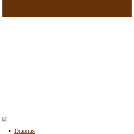
В исторических зданиях МГУ на Моховой в Москве началась
реставрация
Новости
недвижимости
Главная