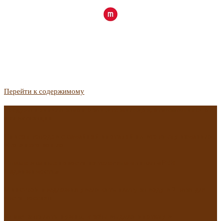
Перейти к содержимому
Госдума приняла закон о защите жильцов, отказавшихся от
приватизации
Список городов с семейной ипотекой на вторичку изменили.
Что в него вошло
Самые важные новости из телеграм-канала «РБК
Недвижимость»
Минстрой предложил увеличить плату за воду в 2 раза для
части россиян
Какая зарплата нужна, чтобы выдали ипотеку в