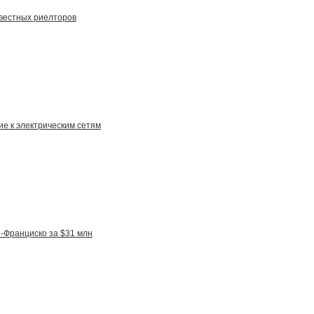
вестных риелторов
ие к электрическим сетям
н-Франциско за $31 млн