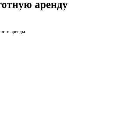
готную аренду
мости аренды