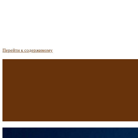
Перейти к содержимому
Госдума приняла закон о защите жильцов, отказавшихся от 
Список городов с семейной ипотекой на вторичку изменили. 
Самые важные новости из телеграм-канала «РБК Недвижимо
Минстрой предложил увеличить плату за воду в 2 раза для час
Какая зарплата нужна, чтобы выдали ипотеку в Екатеринбурге
В исторических зданиях МГУ на Моховой в Москве началась 