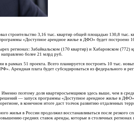
л строительство 3,16 тыс. квартир общей площадью 130,8 тыс. к
программы «Доступное арендное жилье в ДФО» будет построено 10
ех регионах: Забайкальском (170 квартир) и Хабаровском (772) кр
 направлено более 21 млрд руб.
 в рамках 51 проекта. Всего планируется построить 10 тыс. новы
.РФ». Арендная плата будет субсидироваться из федерального и ре
. Именно поэтому доля квартиросъемщиков здесь выше, чем в сред
з решений — запуск программы «Доступное арендное жилье в ДФО»
рорегионе, в конечном итоге даст толчок развитию отдаленных тер
ого жилья в России продолжил восстанавливаться после резкого сп
 повышению средних ставок аренды, которые в столичных регионах 