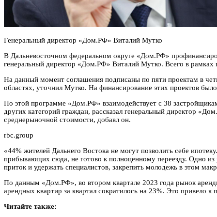
Генеральный директор «Дом.РФ» Виталий Мутко
В Дальневосточном федеральном округе «Дом.РФ» профинансирова
генеральный директор «Дом.РФ» Виталий Мутко. Всего в рамках 
На данный момент соглашения подписаны по пяти проектам в четыр
областях, уточнил Мутко. На финансирование этих проектов было
По этой программе «Дом.РФ» взаимодействует с 38 застройщиками
других категорий граждан, рассказал генеральный директор «Дом
среднерыночной стоимости, добавл он.
rbc.group
«44% жителей Дальнего Востока не могут позволить себе ипотеку
прибывающих сюда, не готово к полноценному переезду. Одно и
приток и удержать специалистов, закрепить молодежь в этом мак
По данным «Дом.РФ», во втором квартале 2023 года рынок арендн
арендных квартир за квартал сократилось на 23%. Это привело к
Читайте также: