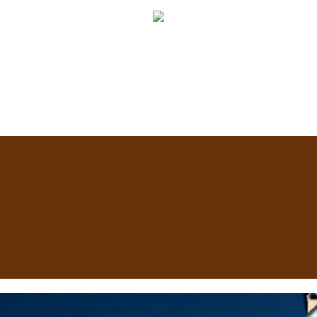
приватизации
Что в него вошло
сть»
ти россиян
 в 2025 году
реставрация