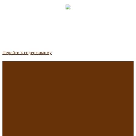
Перейти к содержимому
Госдума приняла закон о защите жильцов, отказавшихся от
приватизации
Список городов с семейной ипотекой на вторичку изменили.
Что в него вошло
Самые важные новости из телеграм-канала «РБК
Недвижимость»
Минстрой предложил увеличить плату за воду в 2 раза для
части россиян
Какая зарплата нужна, чтобы выдали ипотеку в
Екатеринбурге в 2025 году