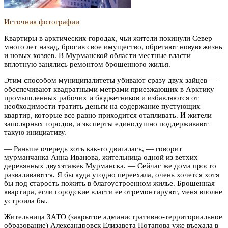
Источник фотографии
Квартиры в арктических городах, чьи жители покинули Север
много лет назад, бросив свое имущество, обретают новую жизнь
и новых хозяев. В Мурманской области местные власти
вплотную занялись ремонтом брошенного жилья.
Этим способом муниципалитеты убивают сразу двух зайцев —
обеспечивают квадратными метрами приезжающих в Арктику
промышленных рабочих и бюджетников и избавляются от
необходимости тратить деньги на содержание пустующих
квартир, которые все равно приходится отапливать. И жители
заполярных городов, и эксперты единодушно поддерживают
такую инициативу.
— Раньше очередь хоть как-то двигалась, — говорит
мурманчанка Анна Иванова, жительница одной из ветхих
деревянных двухэтажек Мурманска. — Сейчас же дома просто
разваливаются. Я бы куда угодно переехала, очень хочется хотя
бы под старость пожить в благоустроенном жилье. Брошенная
квартира, если городские власти ее отремонтируют, меня вполне
устроила бы.
Жительница ЗАТО (закрытое административно-территориальное
образование) Александровск Елизавета Потапова уже въехала в