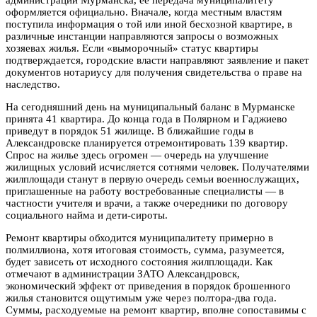
оформляется официально. Вначале, когда местным властям
поступила информация о той или иной бесхозной квартире, в
различные инстанции направляются запросы о возможных
хозяевах жилья. Если «выморочный» статус квартиры
подтверждается, городские власти направляют заявление и пакет
документов нотариусу для получения свидетельства о праве на
наследство.
На сегодняшний день на муниципальный баланс в Мурманске
принята 41 квартира. До конца года в Полярном и Гаджиево
приведут в порядок 51 жилище. В ближайшие годы в
Александровске планируется отремонтировать 139 квартир.
Спрос на жилье здесь огромен — очередь на улучшение
жилищных условий исчисляется сотнями человек. Получателями
жилплощади станут в первую очередь семьи военнослужащих,
приглашенные на работу востребованные специалисты — в
частности учителя и врачи, а также очередники по договору
социального найма и дети-сироты.
Ремонт квартиры обходится муниципалитету примерно в
полмиллиона, хотя итоговая стоимость, сумма, разумеется,
будет зависеть от исходного состояния жилплощади. Как
отмечают в администрации ЗАТО Александровск,
экономический эффект от приведения в порядок брошенного
жилья становится ощутимым уже через полтора-два года.
Суммы, расходуемые на ремонт квартир, вполне сопоставимы с