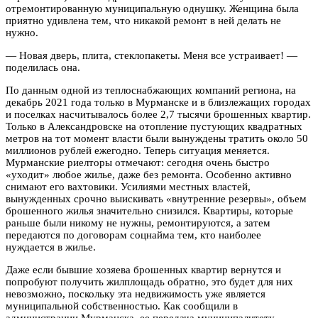
отремонтированную муниципальную однушку. Женщина была
приятно удивлена тем, что никакой ремонт в ней делать не
нужно.
— Новая дверь, плита, стеклопакеты. Меня все устраивает! —
поделилась она.
По данным одной из теплоснабжающих компаний региона, на
декабрь 2021 года только в Мурманске и в близлежащих городах
и поселках насчитывалось более 2,7 тысячи брошенных квартир.
Только в Александровске на отопление пустующих квадратных
метров на тот момент власти были вынуждены тратить около 50
миллионов рублей ежегодно. Теперь ситуация меняется.
Мурманские риелторы отмечают: сегодня очень быстро
«уходит» любое жилье, даже без ремонта. Особенно активно
снимают его вахтовики. Усилиями местных властей,
вынужденных срочно выискивать «внутренние резервы», объем
брошенного жилья значительно снизился. Квартиры, которые
раньше были никому не нужны, ремонтируются, а затем
передаются по договорам соцнайма тем, кто наиболее
нуждается в жилье.
Даже если бывшие хозяева брошенных квартир вернутся и
попробуют получить жилплощадь обратно, это будет для них
невозможно, поскольку эта недвижимость уже является
муниципальной собственностью. Как сообщили в
администрации Мурманска, ее передача муниципалитету