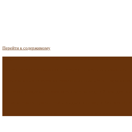
Перейти к содержимому
Госдума приняла закон о защите жильцов, отказавшихся от 
Список городов с семейной ипотекой на вторичку изменили. 
Самые важные новости из телеграм-канала «РБК Недвижимо
Минстрой предложил увеличить плату за воду в 2 раза для час
Какая зарплата нужна, чтобы выдали ипотеку в Екатеринбурге
В исторических зданиях МГУ на Моховой в Москве началась 