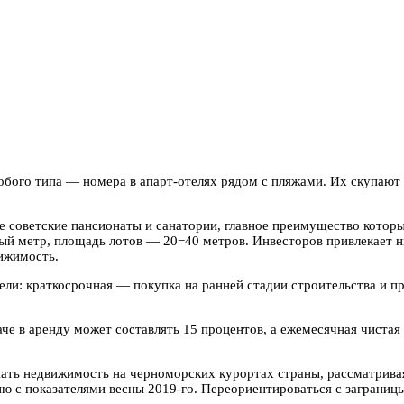
собого типа — номера в апарт-отелях рядом с пляжами. Их скупают
е советские пансионаты и санатории, главное преимущество котор
ый метр, площадь лотов — 20−40 метров. Инвесторов привлекает н
вижимость.
ли: краткосрочная — покупка на ранней стадии строительства и пр
аче в аренду может составлять 15 процентов, а ежемесячная чиста
пать недвижимость на черноморских курортах страны, рассматривая 
ию с показателями весны 2019-го. Переориентироваться с заграни