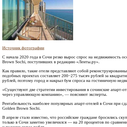
Источник фотографии
С начала 2020 года в Сочи резко вырос спрос на недвижимость о
Brown Sochi, поступивших в редакцию «Ленты.ру».
Как правило, такие отели представляют собой реконструированны
подобных проектах составляет 200−275 тысяч рублей за квадратн
рублей, поэтому город и накрыл бум спроса на гостиничную нед
«Существуют две стратегии инвестирования в сочинские апарт-оте
через управляющую компанию», — поясняют эксперты.
Рентабельность наиболее популярных апарт-отелей в Сочи при сд
Golden Brown Sochi.
В апреле стало известно, что российские граждане бросились ску
только в Сочи заметно увеличился — на 20 процентов по сравнен
и падение курса рубля.